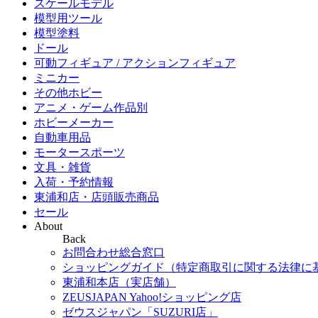
スケールモデル
模型用ツール
模型塗料
ドール
可動フィギュア / アクションフィギュア
ミニカー
その他ホビー
アニメ・ゲーム作品別
ホビーメーカー
自動車用品
モータースポーツ
文具・雑貨
入荷・予約情報
東浦和店・店頭販売商品
セール
About
Back
お問合わせ総合窓口
ショッピングガイド（特定商取引に関する法律に
東浦和本店（実店舗）
ZEUSJAPAN Yahoo!ショッピング店
ゼウスジャパン「SUZURI店」