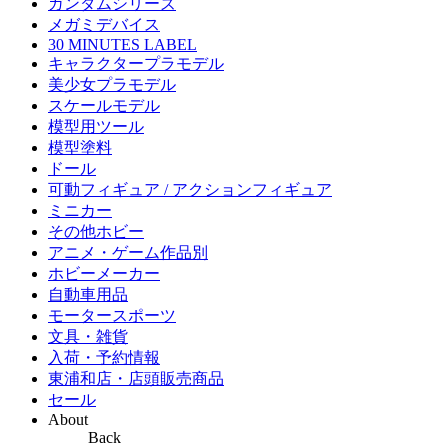
ガンダムシリーズ
メガミデバイス
30 MINUTES LABEL
キャラクタープラモデル
美少女プラモデル
スケールモデル
模型用ツール
模型塗料
ドール
可動フィギュア / アクションフィギュア
ミニカー
その他ホビー
アニメ・ゲーム作品別
ホビーメーカー
自動車用品
モータースポーツ
文具・雑貨
入荷・予約情報
東浦和店・店頭販売商品
セール
About
Back