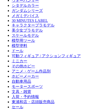
ウォーハンマー
シタデルカラー
ガンダムシリーズ
メガミデバイス
30 MINUTES LABEL
キャラクタープラモデル
美少女プラモデル
スケールモデル
模型用ツール
模型塗料
ドール
可動フィギュア / アクションフィギュア
ミニカー
その他ホビー
アニメ・ゲーム作品別
ホビーメーカー
自動車用品
モータースポーツ
文具・雑貨
入荷・予約情報
東浦和店・店頭販売商品
セール