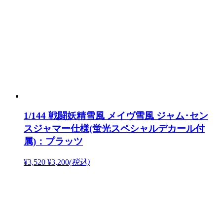
1/144 戦闘妖精雪風 メイヴ雪風 ジャム･セン
スジャマー仕様(蛍光スペシャルデカール付
属)：プラッツ
¥3,520
¥3,200
(税込)