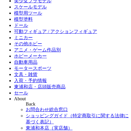
美少女プラモデル
スケールモデル
模型用ツール
模型塗料
ドール
可動フィギュア / アクションフィギュア
ミニカー
その他ホビー
アニメ・ゲーム作品別
ホビーメーカー
自動車用品
モータースポーツ
文具・雑貨
入荷・予約情報
東浦和店・店頭販売商品
セール
About
Back
お問合わせ総合窓口
ショッピングガイド（特定商取引に関する法律に
基づく表記）
東浦和本店（実店舗）