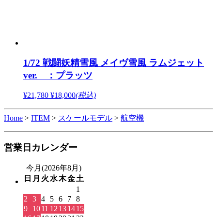
1/72 戦闘妖精雪風 メイヴ雪風 ラムジェット
ver. ：プラッツ
¥21,780
¥18,000
(税込)
Home
>
ITEM
>
スケールモデル
>
航空機
営業日カレンダー
今月(2026年8月)
日
月
火
水
木
金
土
1
2
3
4
5
6
7
8
9
10
11
12
13
14
15