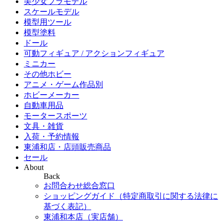
美少女プラモデル
スケールモデル
模型用ツール
模型塗料
ドール
可動フィギュア / アクションフィギュア
ミニカー
その他ホビー
アニメ・ゲーム作品別
ホビーメーカー
自動車用品
モータースポーツ
文具・雑貨
入荷・予約情報
東浦和店・店頭販売商品
セール
About
Back
お問合わせ総合窓口
ショッピングガイド（特定商取引に関する法律に
基づく表記）
東浦和本店（実店舗）