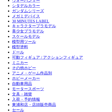
ウォーハンマー
シタデルカラー
ガンダムシリーズ
メガミデバイス
30 MINUTES LABEL
キャラクタープラモデル
美少女プラモデル
スケールモデル
模型用ツール
模型塗料
ドール
可動フィギュア / アクションフィギュア
ミニカー
その他ホビー
アニメ・ゲーム作品別
ホビーメーカー
自動車用品
モータースポーツ
文具・雑貨
入荷・予約情報
東浦和店・店頭販売商品
セール