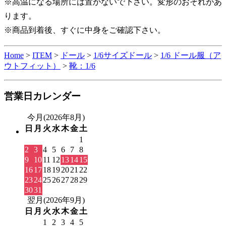
※高温になる場所には置かないで下さい。変形のおそれがあ
ります。
※商品到着後、すぐに中身をご確認下さい。
Home
>
ITEM
>
ドール
>
1/6サイズドール
>
1/6 ドール服（ア
ウトフィット）
>
靴：1/6
営業日カレンダー
今月(2026年8月)
日
月
火
水
木
金
土
1
2
3
4
5
6
7
8
9
10
11
12
13
14
15
16
17
18
19
20
21
22
23
24
25
26
27
28
29
30
31
翌月(2026年9月)
日
月
火
水
木
金
土
1
2
3
4
5