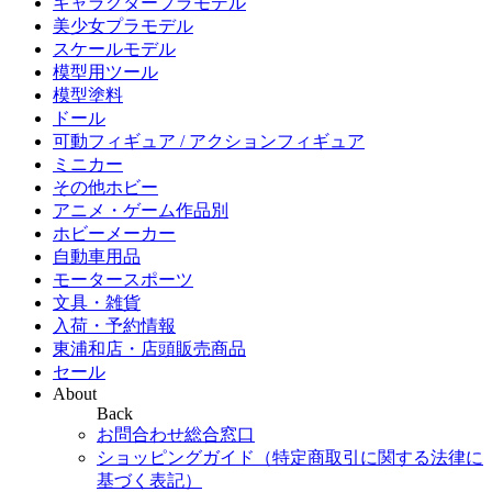
キャラクタープラモデル
美少女プラモデル
スケールモデル
模型用ツール
模型塗料
ドール
可動フィギュア / アクションフィギュア
ミニカー
その他ホビー
アニメ・ゲーム作品別
ホビーメーカー
自動車用品
モータースポーツ
文具・雑貨
入荷・予約情報
東浦和店・店頭販売商品
セール
About
Back
お問合わせ総合窓口
ショッピングガイド（特定商取引に関する法律に
基づく表記）