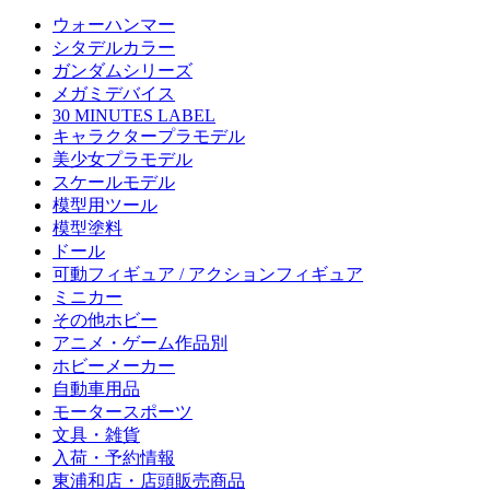
ウォーハンマー
シタデルカラー
ガンダムシリーズ
メガミデバイス
30 MINUTES LABEL
キャラクタープラモデル
美少女プラモデル
スケールモデル
模型用ツール
模型塗料
ドール
可動フィギュア / アクションフィギュア
ミニカー
その他ホビー
アニメ・ゲーム作品別
ホビーメーカー
自動車用品
モータースポーツ
文具・雑貨
入荷・予約情報
東浦和店・店頭販売商品