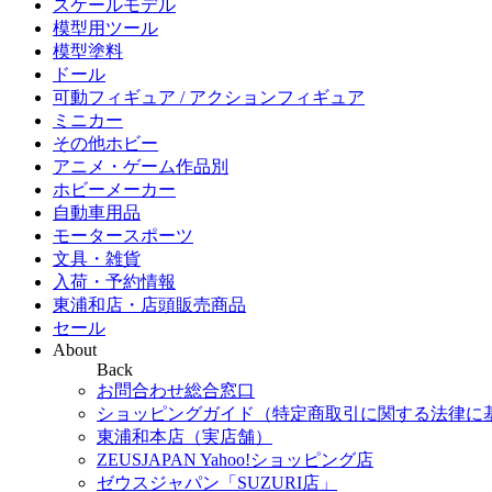
スケールモデル
模型用ツール
模型塗料
ドール
可動フィギュア / アクションフィギュア
ミニカー
その他ホビー
アニメ・ゲーム作品別
ホビーメーカー
自動車用品
モータースポーツ
文具・雑貨
入荷・予約情報
東浦和店・店頭販売商品
セール
About
Back
お問合わせ総合窓口
ショッピングガイド（特定商取引に関する法律に
東浦和本店（実店舗）
ZEUSJAPAN Yahoo!ショッピング店
ゼウスジャパン「SUZURI店」