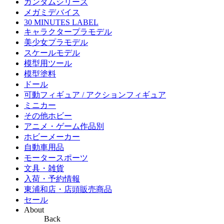
ガンダムシリーズ
メガミデバイス
30 MINUTES LABEL
キャラクタープラモデル
美少女プラモデル
スケールモデル
模型用ツール
模型塗料
ドール
可動フィギュア / アクションフィギュア
ミニカー
その他ホビー
アニメ・ゲーム作品別
ホビーメーカー
自動車用品
モータースポーツ
文具・雑貨
入荷・予約情報
東浦和店・店頭販売商品
セール
About
Back