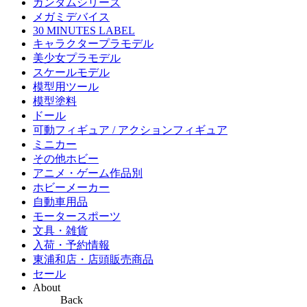
ガンダムシリーズ
メガミデバイス
30 MINUTES LABEL
キャラクタープラモデル
美少女プラモデル
スケールモデル
模型用ツール
模型塗料
ドール
可動フィギュア / アクションフィギュア
ミニカー
その他ホビー
アニメ・ゲーム作品別
ホビーメーカー
自動車用品
モータースポーツ
文具・雑貨
入荷・予約情報
東浦和店・店頭販売商品
セール
About
Back