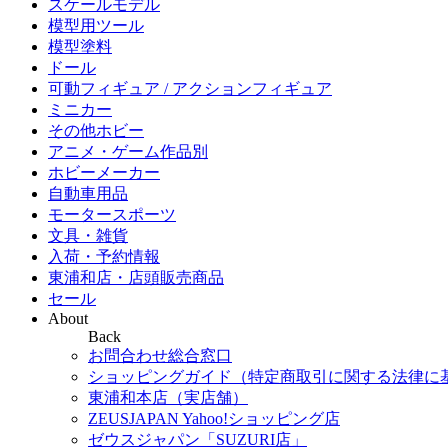
スケールモデル
模型用ツール
模型塗料
ドール
可動フィギュア / アクションフィギュア
ミニカー
その他ホビー
アニメ・ゲーム作品別
ホビーメーカー
自動車用品
モータースポーツ
文具・雑貨
入荷・予約情報
東浦和店・店頭販売商品
セール
About
Back
お問合わせ総合窓口
ショッピングガイド（特定商取引に関する法律に
東浦和本店（実店舗）
ZEUSJAPAN Yahoo!ショッピング店
ゼウスジャパン「SUZURI店」