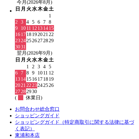
今月(2026年8月)
日
月
火
水
木
金
土
1
2
3
4
5
6
7
8
9
10
11
12
13
14
15
16
17
18
19
20
21
22
23
24
25
26
27
28
29
30
31
翌月(2026年9月)
日
月
火
水
木
金
土
1
2
3
4
5
6
7
8
9
10
11
12
13
14
15
16
17
18
19
20
21
22
23
24
25
26
27
28
29
30
(
休業日)
お問合わせ総合窓口
ショッピングガイド
ショッピングガイド（特定商取引に関する法律に基づ
く表記）
東浦和本店