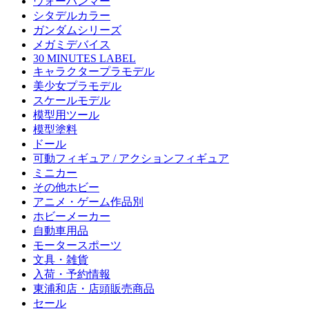
ウォーハンマー
シタデルカラー
ガンダムシリーズ
メガミデバイス
30 MINUTES LABEL
キャラクタープラモデル
美少女プラモデル
スケールモデル
模型用ツール
模型塗料
ドール
可動フィギュア / アクションフィギュア
ミニカー
その他ホビー
アニメ・ゲーム作品別
ホビーメーカー
自動車用品
モータースポーツ
文具・雑貨
入荷・予約情報
東浦和店・店頭販売商品
セール