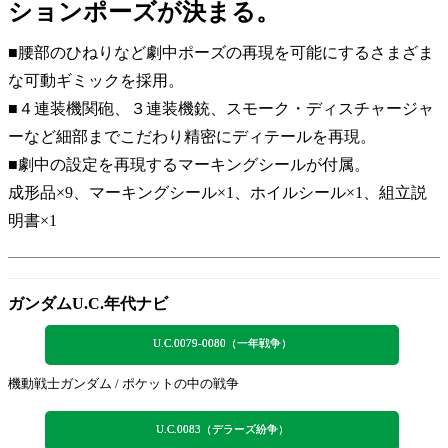
ションポーズが決まる。
■腰部のひねりなど劇中ポーズの再現を可能にするさまざま
な可動ギミックを採用。
■４連装機関砲、３連装機銃、スモーク・ディスチャージャ
ーなど細部までこだわり精密にディテールを再現。
■劇中の設定を再現するマーキングシールが付属。
成形品×9、マーキングシール×1、ホイルシール×1、組立説
明書×1
ガンダムU.C.年代ナビ
U.C.0079-0080（一年戦争）
機動戦士ガンダム / ポケットの中の戦争
U.C.0083（デラーズ紛争）