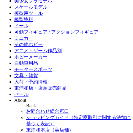
美少女プラモデル
スケールモデル
模型用ツール
模型塗料
ドール
可動フィギュア / アクションフィギュア
ミニカー
その他ホビー
アニメ・ゲーム作品別
ホビーメーカー
自動車用品
モータースポーツ
文具・雑貨
入荷・予約情報
東浦和店・店頭販売商品
セール
About
Back
お問合わせ総合窓口
ショッピングガイド（特定商取引に関する法律に
基づく表記）
東浦和本店（実店舗）