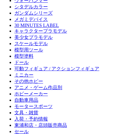
ウォーハンマー
シタデルカラー
ガンダムシリーズ
メガミデバイス
30 MINUTES LABEL
キャラクタープラモデル
美少女プラモデル
スケールモデル
模型用ツール
模型塗料
ドール
可動フィギュア / アクションフィギュア
ミニカー
その他ホビー
アニメ・ゲーム作品別
ホビーメーカー
自動車用品
モータースポーツ
文具・雑貨
入荷・予約情報
東浦和店・店頭販売商品
セール