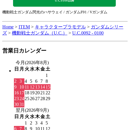
U.C.0100以降
機動戦士ガンダム閃光のハサウェイ / ガンダムF91 / Vガンダム
Home
>
ITEM
>
キャラクタープラモデル
>
ガンダムシリー
ズ
>
機動戦士ガンダム（U.C.）
>
U.C.0092 - 0100
営業日カレンダー
今月(2026年8月)
日
月
火
水
木
金
土
1
2
3
4
5
6
7
8
9
10
11
12
13
14
15
16
17
18
19
20
21
22
23
24
25
26
27
28
29
30
31
翌月(2026年9月)
日
月
火
水
木
金
土
1
2
3
4
5
6
7
8
9
10
11
12