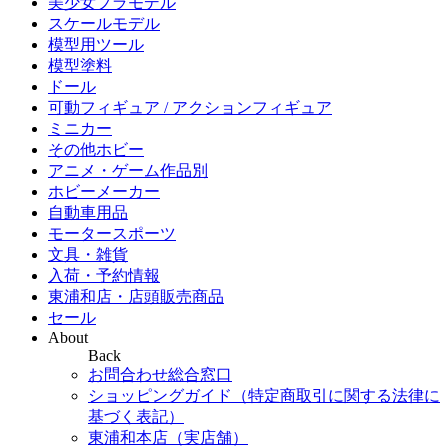
美少女プラモデル
スケールモデル
模型用ツール
模型塗料
ドール
可動フィギュア / アクションフィギュア
ミニカー
その他ホビー
アニメ・ゲーム作品別
ホビーメーカー
自動車用品
モータースポーツ
文具・雑貨
入荷・予約情報
東浦和店・店頭販売商品
セール
About
Back
お問合わせ総合窓口
ショッピングガイド（特定商取引に関する法律に
基づく表記）
東浦和本店（実店舗）