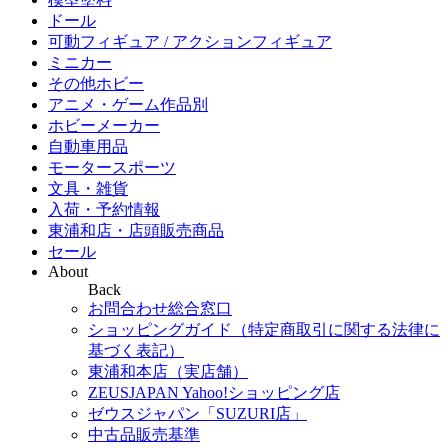
ドール
可動フィギュア / アクションフィギュア
ミニカー
その他ホビー
アニメ・ゲーム作品別
ホビーメーカー
自動車用品
モータースポーツ
文具・雑貨
入荷・予約情報
東浦和店・店頭販売商品
セール
About
Back
お問合わせ総合窓口
ショッピングガイド（特定商取引に関する法律に
基づく表記）
東浦和本店（実店舗）
ZEUSJAPAN Yahoo!ショッピング店
ゼウスジャパン「SUZURI店」
中古品販売基準