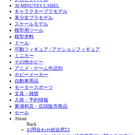
30 MINUTES LABEL
キャラクタープラモデル
美少女プラモデル
スケールモデル
模型用ツール
模型塗料
ドール
可動フィギュア / アクションフィギュア
ミニカー
その他ホビー
アニメ・ゲーム作品別
ホビーメーカー
自動車用品
モータースポーツ
文具・雑貨
入荷・予約情報
東浦和店・店頭販売商品
セール
About
Back
お問合わせ総合窓口