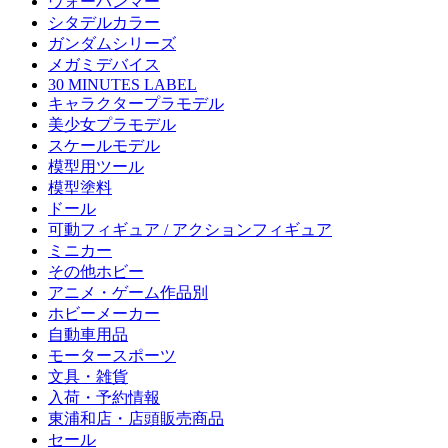
ウォーハンマー
シタデルカラー
ガンダムシリーズ
メガミデバイス
30 MINUTES LABEL
キャラクタープラモデル
美少女プラモデル
スケールモデル
模型用ツール
模型塗料
ドール
可動フィギュア / アクションフィギュア
ミニカー
その他ホビー
アニメ・ゲーム作品別
ホビーメーカー
自動車用品
モータースポーツ
文具・雑貨
入荷・予約情報
東浦和店・店頭販売商品
セール