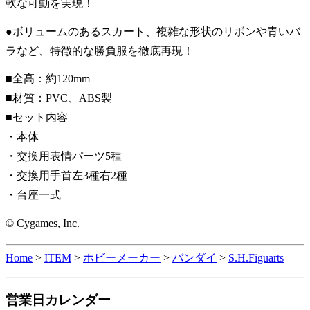
軟な可動を実現！
●ボリュームのあるスカート、複雑な形状のリボンや青いバ
ラなど、特徴的な勝負服を徹底再現！
■全高：約120mm
■材質：PVC、ABS製
■セット内容
・本体
・交換用表情パーツ5種
・交換用手首左3種右2種
・台座一式
© Cygames, Inc.
Home
>
ITEM
>
ホビーメーカー
>
バンダイ
>
S.H.Figuarts
営業日カレンダー