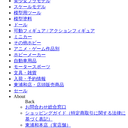
美少女プラモデル
スケールモデル
模型用ツール
模型塗料
ドール
可動フィギュア / アクションフィギュア
ミニカー
その他ホビー
アニメ・ゲーム作品別
ホビーメーカー
自動車用品
モータースポーツ
文具・雑貨
入荷・予約情報
東浦和店・店頭販売商品
セール
About
Back
お問合わせ総合窓口
ショッピングガイド（特定商取引に関する法律に
基づく表記）
東浦和本店（実店舗）