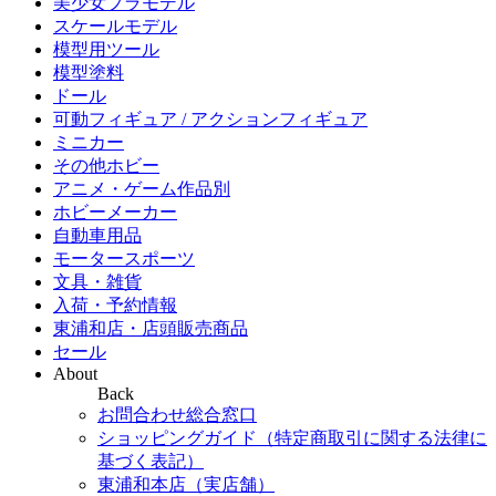
美少女プラモデル
スケールモデル
模型用ツール
模型塗料
ドール
可動フィギュア / アクションフィギュア
ミニカー
その他ホビー
アニメ・ゲーム作品別
ホビーメーカー
自動車用品
モータースポーツ
文具・雑貨
入荷・予約情報
東浦和店・店頭販売商品
セール
About
Back
お問合わせ総合窓口
ショッピングガイド（特定商取引に関する法律に
基づく表記）
東浦和本店（実店舗）