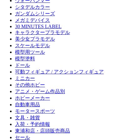
ウォーハンマー
シタデルカラー
ガンダムシリーズ
メガミデバイス
30 MINUTES LABEL
キャラクタープラモデル
美少女プラモデル
スケールモデル
模型用ツール
模型塗料
ドール
可動フィギュア / アクションフィギュア
ミニカー
その他ホビー
アニメ・ゲーム作品別
ホビーメーカー
自動車用品
モータースポーツ
文具・雑貨
入荷・予約情報
東浦和店・店頭販売商品
セール