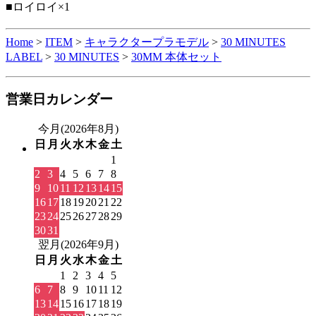
■ロイロイ×1
Home
>
ITEM
>
キャラクタープラモデル
>
30 MINUTES
LABEL
>
30 MINUTES
>
30MM 本体セット
営業日カレンダー
今月(2026年8月)
日
月
火
水
木
金
土
1
2
3
4
5
6
7
8
9
10
11
12
13
14
15
16
17
18
19
20
21
22
23
24
25
26
27
28
29
30
31
翌月(2026年9月)
日
月
火
水
木
金
土
1
2
3
4
5
6
7
8
9
10
11
12
13
14
15
16
17
18
19