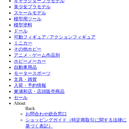
キャラクタープラモデル
美少女プラモデル
スケールモデル
模型用ツール
模型塗料
ドール
可動フィギュア / アクションフィギュア
ミニカー
その他ホビー
アニメ・ゲーム作品別
ホビーメーカー
自動車用品
モータースポーツ
文具・雑貨
入荷・予約情報
東浦和店・店頭販売商品
セール
About
Back
お問合わせ総合窓口
ショッピングガイド（特定商取引に関する法律に
基づく表記）