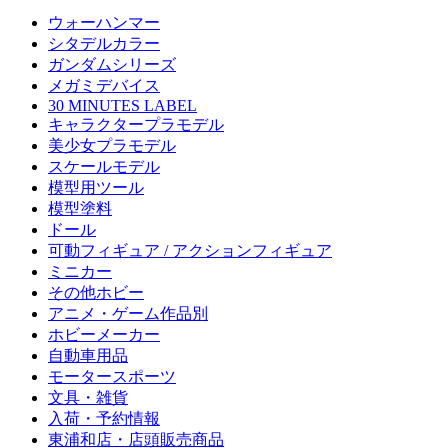
ウォーハンマー
シタデルカラー
ガンダムシリーズ
メガミデバイス
30 MINUTES LABEL
キャラクタープラモデル
美少女プラモデル
スケールモデル
模型用ツール
模型塗料
ドール
可動フィギュア / アクションフィギュア
ミニカー
その他ホビー
アニメ・ゲーム作品別
ホビーメーカー
自動車用品
モータースポーツ
文具・雑貨
入荷・予約情報
東浦和店・店頭販売商品