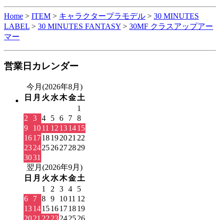
Home
>
ITEM
>
キャラクタープラモデル
>
30 MINUTES
LABEL
>
30 MINUTES FANTASY
>
30MF クラスアップアー
マー
営業日カレンダー
今月(2026年8月)
日
月
火
水
木
金
土
1
2
3
4
5
6
7
8
9
10
11
12
13
14
15
16
17
18
19
20
21
22
23
24
25
26
27
28
29
30
31
翌月(2026年9月)
日
月
火
水
木
金
土
1
2
3
4
5
6
7
8
9
10
11
12
13
14
15
16
17
18
19
20
21
22
23
24
25
26