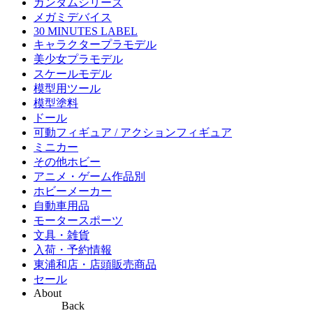
ガンダムシリーズ
メガミデバイス
30 MINUTES LABEL
キャラクタープラモデル
美少女プラモデル
スケールモデル
模型用ツール
模型塗料
ドール
可動フィギュア / アクションフィギュア
ミニカー
その他ホビー
アニメ・ゲーム作品別
ホビーメーカー
自動車用品
モータースポーツ
文具・雑貨
入荷・予約情報
東浦和店・店頭販売商品
セール
About
Back