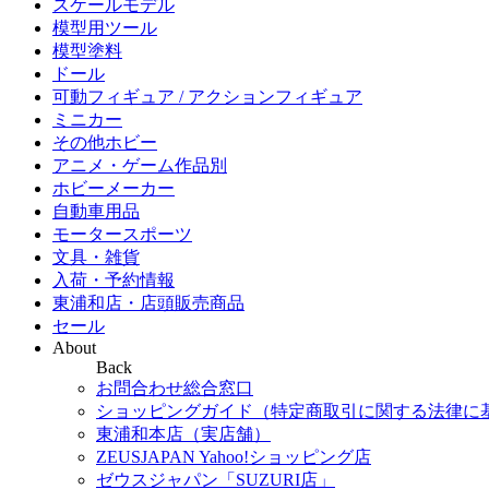
スケールモデル
模型用ツール
模型塗料
ドール
可動フィギュア / アクションフィギュア
ミニカー
その他ホビー
アニメ・ゲーム作品別
ホビーメーカー
自動車用品
モータースポーツ
文具・雑貨
入荷・予約情報
東浦和店・店頭販売商品
セール
About
Back
お問合わせ総合窓口
ショッピングガイド（特定商取引に関する法律に
東浦和本店（実店舗）
ZEUSJAPAN Yahoo!ショッピング店
ゼウスジャパン「SUZURI店」