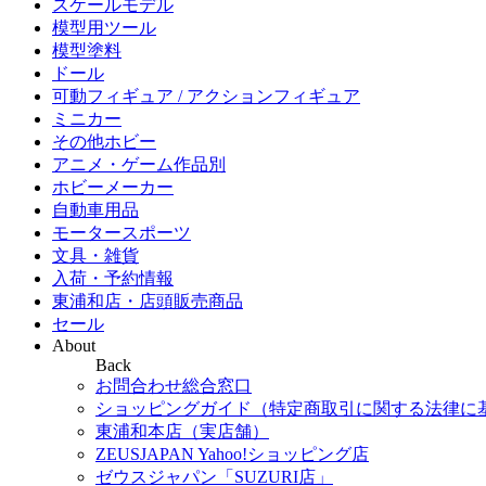
スケールモデル
模型用ツール
模型塗料
ドール
可動フィギュア / アクションフィギュア
ミニカー
その他ホビー
アニメ・ゲーム作品別
ホビーメーカー
自動車用品
モータースポーツ
文具・雑貨
入荷・予約情報
東浦和店・店頭販売商品
セール
About
Back
お問合わせ総合窓口
ショッピングガイド（特定商取引に関する法律に
東浦和本店（実店舗）
ZEUSJAPAN Yahoo!ショッピング店
ゼウスジャパン「SUZURI店」