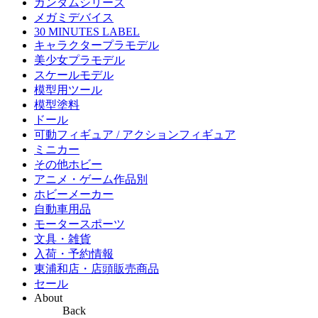
ガンダムシリーズ
メガミデバイス
30 MINUTES LABEL
キャラクタープラモデル
美少女プラモデル
スケールモデル
模型用ツール
模型塗料
ドール
可動フィギュア / アクションフィギュア
ミニカー
その他ホビー
アニメ・ゲーム作品別
ホビーメーカー
自動車用品
モータースポーツ
文具・雑貨
入荷・予約情報
東浦和店・店頭販売商品
セール
About
Back