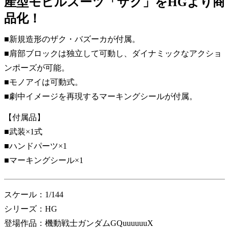
産型モビルスーツ「ザク」をHGより商
品化！
■新規造形のザク・バズーカが付属。
■肩部ブロックは独立して可動し、ダイナミックなアクショ
ンポーズが可能。
■モノアイは可動式。
■劇中イメージを再現するマーキングシールが付属。
【付属品】
■武装×1式
■ハンドパーツ×1
■マーキングシール×1
スケール：1/144
シリーズ：HG
登場作品：機動戦士ガンダムGQuuuuuuX