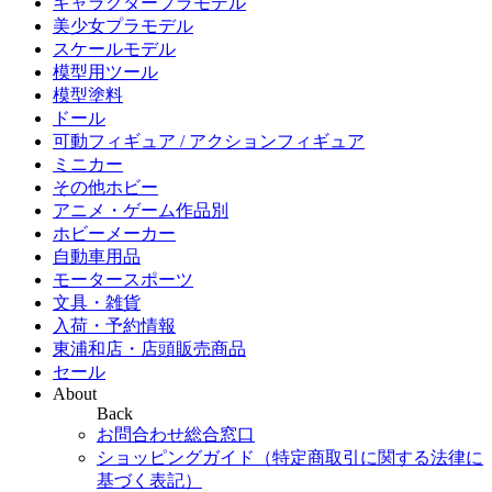
キャラクタープラモデル
美少女プラモデル
スケールモデル
模型用ツール
模型塗料
ドール
可動フィギュア / アクションフィギュア
ミニカー
その他ホビー
アニメ・ゲーム作品別
ホビーメーカー
自動車用品
モータースポーツ
文具・雑貨
入荷・予約情報
東浦和店・店頭販売商品
セール
About
Back
お問合わせ総合窓口
ショッピングガイド（特定商取引に関する法律に
基づく表記）