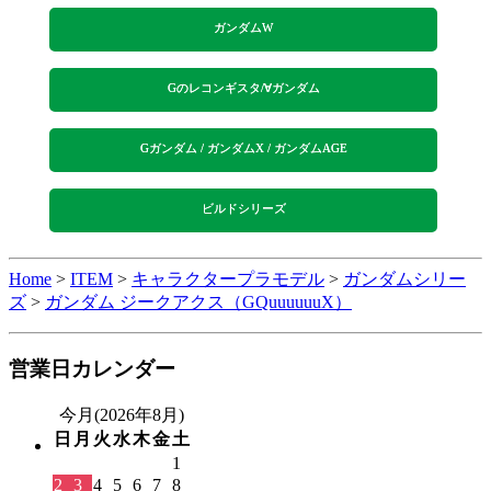
ガンダムW
Gのレコンギスタ/∀ガンダム
Gガンダム / ガンダムX / ガンダムAGE
ビルドシリーズ
Home
>
ITEM
>
キャラクタープラモデル
>
ガンダムシリー
ズ
>
ガンダム ジークアクス（GQuuuuuuX）
営業日カレンダー
今月(2026年8月)
日
月
火
水
木
金
土
1
2
3
4
5
6
7
8