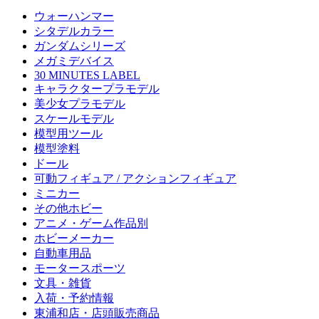
ウォーハンマー
シタデルカラー
ガンダムシリーズ
メガミデバイス
30 MINUTES LABEL
キャラクタープラモデル
美少女プラモデル
スケールモデル
模型用ツール
模型塗料
ドール
可動フィギュア / アクションフィギュア
ミニカー
その他ホビー
アニメ・ゲーム作品別
ホビーメーカー
自動車用品
モータースポーツ
文具・雑貨
入荷・予約情報
東浦和店・店頭販売商品