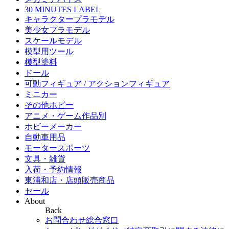
30 MINUTES LABEL
キャラクタープラモデル
美少女プラモデル
スケールモデル
模型用ツール
模型塗料
ドール
可動フィギュア / アクションフィギュア
ミニカー
その他ホビー
アニメ・ゲーム作品別
ホビーメーカー
自動車用品
モータースポーツ
文具・雑貨
入荷・予約情報
東浦和店・店頭販売商品
セール
About
Back
お問合わせ総合窓口