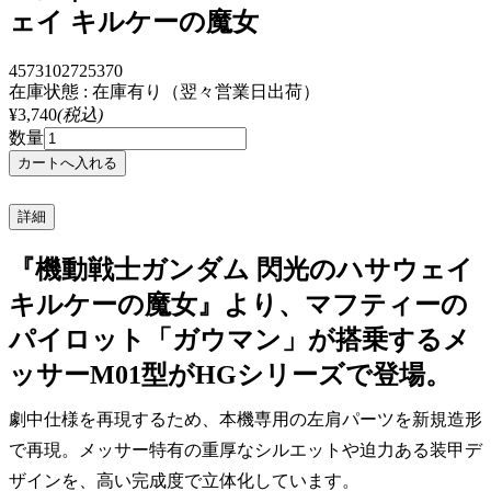
ェイ キルケーの魔女
4573102725370
在庫状態 : 在庫有り（翌々営業日出荷）
¥3,740
(税込)
数量
詳細
『機動戦士ガンダム 閃光のハサウェイ
キルケーの魔女』より、マフティーの
パイロット「ガウマン」が搭乗するメ
ッサーM01型がHGシリーズで登場。
劇中仕様を再現するため、本機専用の左肩パーツを新規造形
で再現。メッサー特有の重厚なシルエットや迫力ある装甲デ
ザインを、高い完成度で立体化しています。