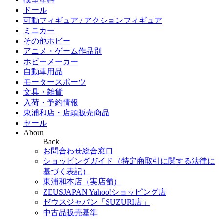
ドール
可動フィギュア / アクションフィギュア
ミニカー
その他ホビー
アニメ・ゲーム作品別
ホビーメーカー
自動車用品
モータースポーツ
文具・雑貨
入荷・予約情報
東浦和店・店頭販売商品
セール
About
Back
お問合わせ総合窓口
ショッピングガイド（特定商取引に関する法律に
基づく表記）
東浦和本店（実店舗）
ZEUSJAPAN Yahoo!ショッピング店
ゼウスジャパン「SUZURI店」
中古品販売基準