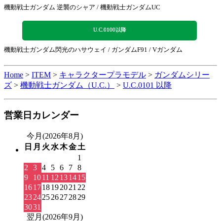
機動戦士ガンダム 逆襲のシャア / 機動戦士ガンダムUC
U.C.0100以降
機動戦士ガンダム閃光のハサウェイ / ガンダムF91 / Vガンダム
Home
>
ITEM
>
キャラクタープラモデル
>
ガンダムシリー
ズ
>
機動戦士ガンダム（U.C.）
>
U.C.0101 以降
営業日カレンダー
今月(2026年8月)
日
月
火
水
木
金
土
1
2
3
4
5
6
7
8
9
10
11
12
13
14
15
16
17
18
19
20
21
22
23
24
25
26
27
28
29
30
31
翌月(2026年9月)