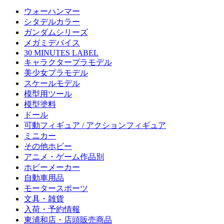
ウォーハンマー
シタデルカラー
ガンダムシリーズ
メガミデバイス
30 MINUTES LABEL
キャラクタープラモデル
美少女プラモデル
スケールモデル
模型用ツール
模型塗料
ドール
可動フィギュア / アクションフィギュア
ミニカー
その他ホビー
アニメ・ゲーム作品別
ホビーメーカー
自動車用品
モータースポーツ
文具・雑貨
入荷・予約情報
東浦和店・店頭販売商品