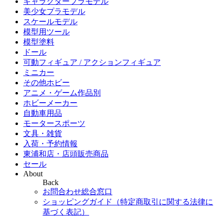
キャラクタープラモデル
美少女プラモデル
スケールモデル
模型用ツール
模型塗料
ドール
可動フィギュア / アクションフィギュア
ミニカー
その他ホビー
アニメ・ゲーム作品別
ホビーメーカー
自動車用品
モータースポーツ
文具・雑貨
入荷・予約情報
東浦和店・店頭販売商品
セール
About
Back
お問合わせ総合窓口
ショッピングガイド（特定商取引に関する法律に
基づく表記）