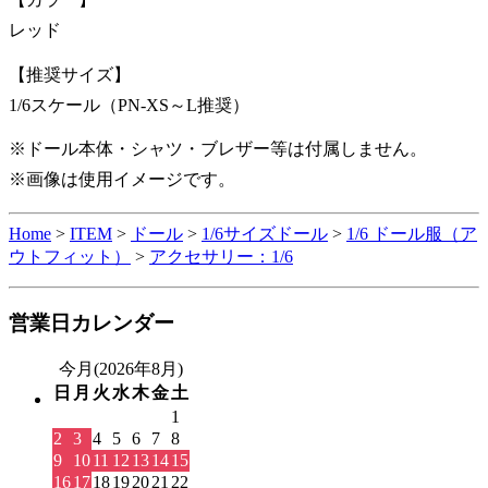
レッド
【推奨サイズ】
1/6スケール（PN-XS～L推奨）
※ドール本体・シャツ・ブレザー等は付属しません。
※画像は使用イメージです。
Home
>
ITEM
>
ドール
>
1/6サイズドール
>
1/6 ドール服（ア
ウトフィット）
>
アクセサリー：1/6
営業日カレンダー
今月(2026年8月)
日
月
火
水
木
金
土
1
2
3
4
5
6
7
8
9
10
11
12
13
14
15
16
17
18
19
20
21
22