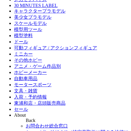
30 MINUTES LABEL
キャラクタープラモデル
美少女プラモデル
スケールモデル
模型用ツール
模型塗料
ドール
可動フィギュア / アクションフィギュア
ミニカー
その他ホビー
アニメ・ゲーム作品別
ホビーメーカー
自動車用品
モータースポーツ
文具・雑貨
入荷・予約情報
東浦和店・店頭販売商品
セール
About
Back
お問合わせ総合窓口