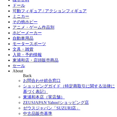
ドール
可動フィギュア / アクションフィギュア
ミニカー
その他ホビー
アニメ・ゲーム作品別
ホビーメーカー
自動車用品
モータースポーツ
文具・雑貨
入荷・予約情報
東浦和店・店頭販売商品
セール
About
Back
お問合わせ総合窓口
ショッピングガイド（特定商取引に関する法律に
基づく表記）
東浦和本店（実店舗）
ZEUSJAPAN Yahoo!ショッピング店
ゼウスジャパン「SUZURI店」
中古品販売基準