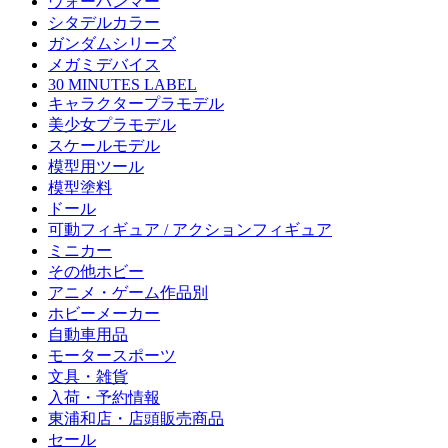
ウォーハンマー
シタデルカラー
ガンダムシリーズ
メガミデバイス
30 MINUTES LABEL
キャラクタープラモデル
美少女プラモデル
スケールモデル
模型用ツール
模型塗料
ドール
可動フィギュア / アクションフィギュア
ミニカー
その他ホビー
アニメ・ゲーム作品別
ホビーメーカー
自動車用品
モータースポーツ
文具・雑貨
入荷・予約情報
東浦和店・店頭販売商品
セール