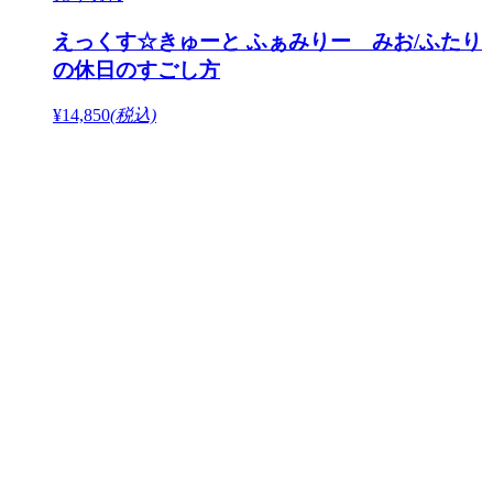
えっくす☆きゅーと ふぁみりー みお/ふたり
の休日のすごし方
¥14,850
(税込)