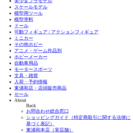
美少女プラモデル
スケールモデル
模型用ツール
模型塗料
ドール
可動フィギュア / アクションフィギュア
ミニカー
その他ホビー
アニメ・ゲーム作品別
ホビーメーカー
自動車用品
モータースポーツ
文具・雑貨
入荷・予約情報
東浦和店・店頭販売商品
セール
About
Back
お問合わせ総合窓口
ショッピングガイド（特定商取引に関する法律に
基づく表記）
東浦和本店（実店舗）