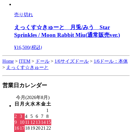
売り切れ
えっくす☆きゅーと 月兎/みう Star
Sprinkles / Moon Rabbit Miu(通常販売ver.)
¥16,500
(税込)
Home
>
ITEM
>
ドール
>
1/6サイズドール
>
1/6ドール：本体
>
えっくす☆きゅーと
営業日カレンダー
今月(2026年8月)
日
月
火
水
木
金
土
1
2
3
4
5
6
7
8
9
10
11
12
13
14
15
16
17
18
19
20
21
22