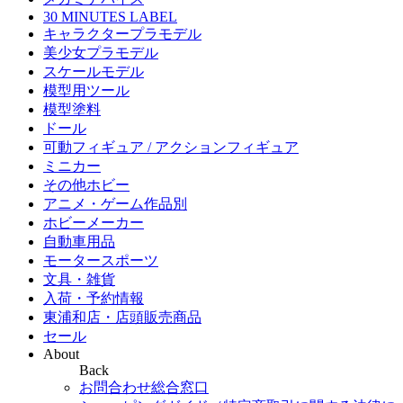
30 MINUTES LABEL
キャラクタープラモデル
美少女プラモデル
スケールモデル
模型用ツール
模型塗料
ドール
可動フィギュア / アクションフィギュア
ミニカー
その他ホビー
アニメ・ゲーム作品別
ホビーメーカー
自動車用品
モータースポーツ
文具・雑貨
入荷・予約情報
東浦和店・店頭販売商品
セール
About
Back
お問合わせ総合窓口