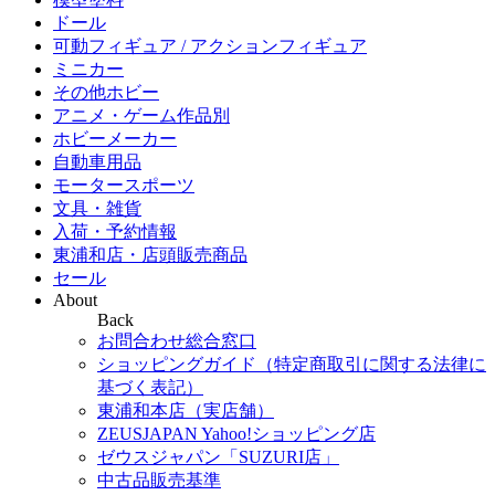
ドール
可動フィギュア / アクションフィギュア
ミニカー
その他ホビー
アニメ・ゲーム作品別
ホビーメーカー
自動車用品
モータースポーツ
文具・雑貨
入荷・予約情報
東浦和店・店頭販売商品
セール
About
Back
お問合わせ総合窓口
ショッピングガイド（特定商取引に関する法律に
基づく表記）
東浦和本店（実店舗）
ZEUSJAPAN Yahoo!ショッピング店
ゼウスジャパン「SUZURI店」
中古品販売基準