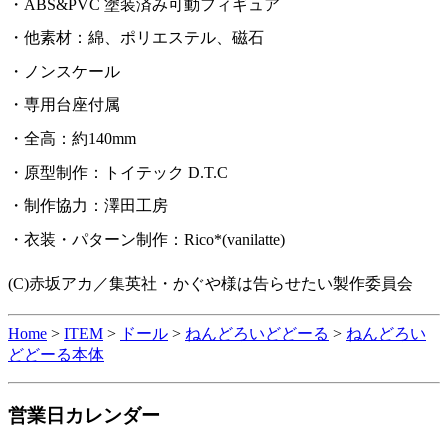
ABS&PVC 塗装済み可動フィギュア
他素材：綿、ポリエステル、磁石
ノンスケール
専用台座付属
全高：約140mm
原型制作：トイテック D.T.C
制作協力：澤田工房
衣装・パターン制作：Rico*(vanilatte)
(C)赤坂アカ／集英社・かぐや様は告らせたい製作委員会
Home
>
ITEM
>
ドール
>
ねんどろいどどーる
>
ねんどろい
どどーる本体
営業日カレンダー