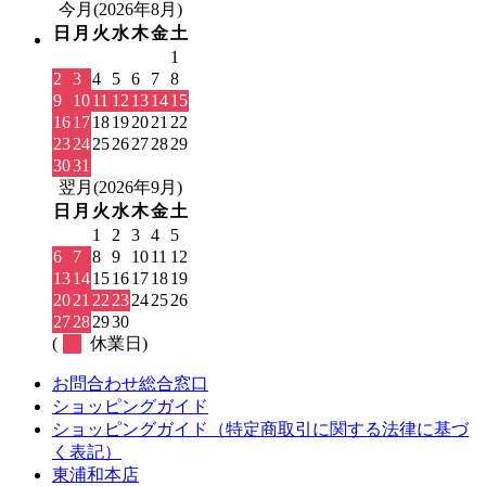
今月(2026年8月)
日
月
火
水
木
金
土
1
2
3
4
5
6
7
8
9
10
11
12
13
14
15
16
17
18
19
20
21
22
23
24
25
26
27
28
29
30
31
翌月(2026年9月)
日
月
火
水
木
金
土
1
2
3
4
5
6
7
8
9
10
11
12
13
14
15
16
17
18
19
20
21
22
23
24
25
26
27
28
29
30
(
休業日)
お問合わせ総合窓口
ショッピングガイド
ショッピングガイド（特定商取引に関する法律に基づ
く表記）
東浦和本店