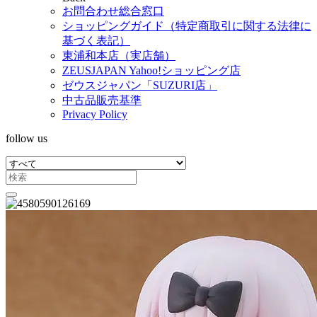
お問合わせ総合窓口
ショッピングガイド（特定商取引に関する法律に
基づく表記）
東浦和本店（実店舗）
ZEUSJAPAN Yahoo!ショッピング店
ゼウスジャパン「SUZURI店」
中古品販売基準
Privacy Policy
follow us