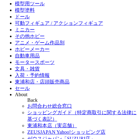
模型用ツール
模型塗料
ドール
可動フィギュア / アクションフィギュア
ミニカー
その他ホビー
アニメ・ゲーム作品別
ホビーメーカー
自動車用品
モータースポーツ
文具・雑貨
入荷・予約情報
東浦和店・店頭販売商品
セール
About
Back
お問合わせ総合窓口
ショッピングガイド（特定商取引に関する法律に
基づく表記）
東浦和本店（実店舗）
ZEUSJAPAN Yahoo!ショッピング店
ゼウスジャパン「SUZURI店」