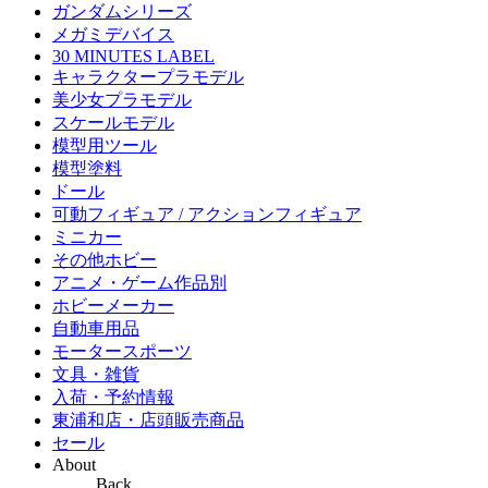
ガンダムシリーズ
メガミデバイス
30 MINUTES LABEL
キャラクタープラモデル
美少女プラモデル
スケールモデル
模型用ツール
模型塗料
ドール
可動フィギュア / アクションフィギュア
ミニカー
その他ホビー
アニメ・ゲーム作品別
ホビーメーカー
自動車用品
モータースポーツ
文具・雑貨
入荷・予約情報
東浦和店・店頭販売商品
セール
About
Back