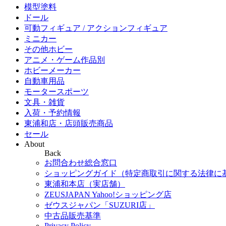
模型塗料
ドール
可動フィギュア / アクションフィギュア
ミニカー
その他ホビー
アニメ・ゲーム作品別
ホビーメーカー
自動車用品
モータースポーツ
文具・雑貨
入荷・予約情報
東浦和店・店頭販売商品
セール
About
Back
お問合わせ総合窓口
ショッピングガイド（特定商取引に関する法律に
東浦和本店（実店舗）
ZEUSJAPAN Yahoo!ショッピング店
ゼウスジャパン「SUZURI店」
中古品販売基準
Privacy Policy