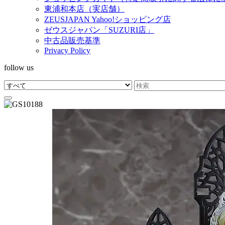
東浦和本店（実店舗）
ZEUSJAPAN Yahoo!ショッピング店
ゼウスジャパン「SUZURI店」
中古品販売基準
Privacy Policy
follow us