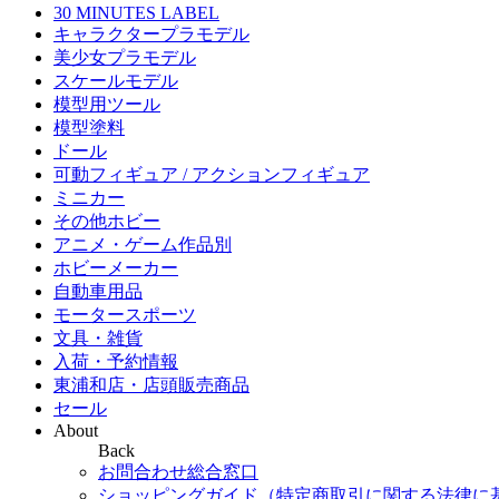
30 MINUTES LABEL
キャラクタープラモデル
美少女プラモデル
スケールモデル
模型用ツール
模型塗料
ドール
可動フィギュア / アクションフィギュア
ミニカー
その他ホビー
アニメ・ゲーム作品別
ホビーメーカー
自動車用品
モータースポーツ
文具・雑貨
入荷・予約情報
東浦和店・店頭販売商品
セール
About
Back
お問合わせ総合窓口
ショッピングガイド（特定商取引に関する法律に