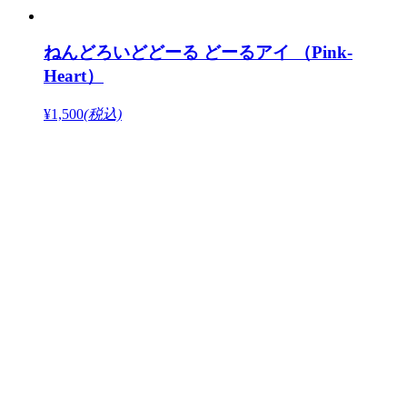
ねんどろいどどーる どーるアイ （Pink‐
Heart）
¥1,500
(税込)