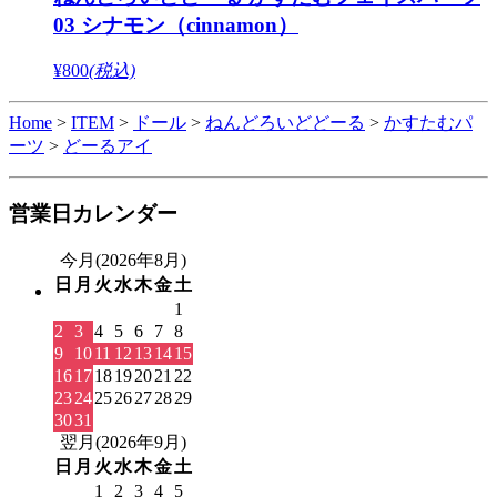
03 シナモン（cinnamon）
¥800
(税込)
Home
>
ITEM
>
ドール
>
ねんどろいどどーる
>
かすたむパ
ーツ
>
どーるアイ
営業日カレンダー
今月(2026年8月)
日
月
火
水
木
金
土
1
2
3
4
5
6
7
8
9
10
11
12
13
14
15
16
17
18
19
20
21
22
23
24
25
26
27
28
29
30
31
翌月(2026年9月)
日
月
火
水
木
金
土
1
2
3
4
5