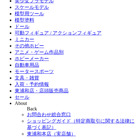
美少女プラモデル
スケールモデル
模型用ツール
模型塗料
ドール
可動フィギュア / アクションフィギュア
ミニカー
その他ホビー
アニメ・ゲーム作品別
ホビーメーカー
自動車用品
モータースポーツ
文具・雑貨
入荷・予約情報
東浦和店・店頭販売商品
セール
About
Back
お問合わせ総合窓口
ショッピングガイド（特定商取引に関する法律に
基づく表記）
東浦和本店（実店舗）