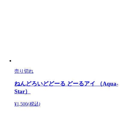
売り切れ
ねんどろいどどーる どーるアイ （Aqua‐
Star）
¥1,500
(税込)