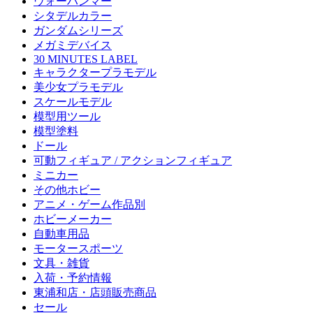
ウォーハンマー
シタデルカラー
ガンダムシリーズ
メガミデバイス
30 MINUTES LABEL
キャラクタープラモデル
美少女プラモデル
スケールモデル
模型用ツール
模型塗料
ドール
可動フィギュア / アクションフィギュア
ミニカー
その他ホビー
アニメ・ゲーム作品別
ホビーメーカー
自動車用品
モータースポーツ
文具・雑貨
入荷・予約情報
東浦和店・店頭販売商品
セール