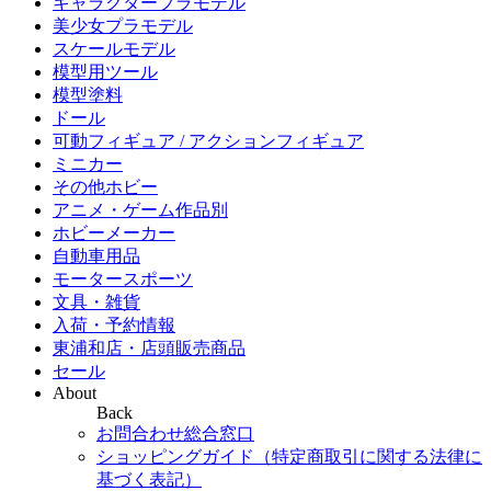
キャラクタープラモデル
美少女プラモデル
スケールモデル
模型用ツール
模型塗料
ドール
可動フィギュア / アクションフィギュア
ミニカー
その他ホビー
アニメ・ゲーム作品別
ホビーメーカー
自動車用品
モータースポーツ
文具・雑貨
入荷・予約情報
東浦和店・店頭販売商品
セール
About
Back
お問合わせ総合窓口
ショッピングガイド（特定商取引に関する法律に
基づく表記）