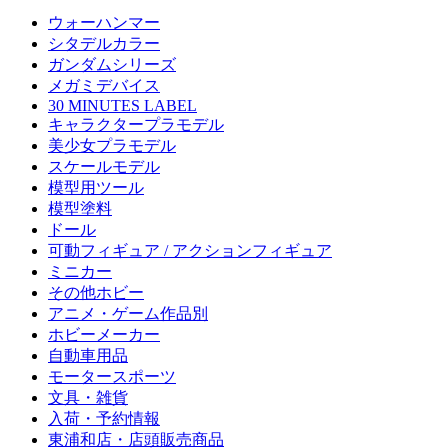
ウォーハンマー
シタデルカラー
ガンダムシリーズ
メガミデバイス
30 MINUTES LABEL
キャラクタープラモデル
美少女プラモデル
スケールモデル
模型用ツール
模型塗料
ドール
可動フィギュア / アクションフィギュア
ミニカー
その他ホビー
アニメ・ゲーム作品別
ホビーメーカー
自動車用品
モータースポーツ
文具・雑貨
入荷・予約情報
東浦和店・店頭販売商品