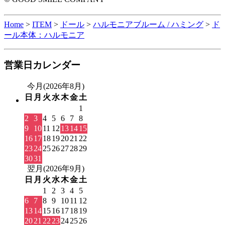
Home
>
ITEM
>
ドール
>
ハルモニアブルーム / ハミング
>
ド
ール本体：ハルモニア
営業日カレンダー
今月(2026年8月)
日
月
火
水
木
金
土
1
2
3
4
5
6
7
8
9
10
11
12
13
14
15
16
17
18
19
20
21
22
23
24
25
26
27
28
29
30
31
翌月(2026年9月)
日
月
火
水
木
金
土
1
2
3
4
5
6
7
8
9
10
11
12
13
14
15
16
17
18
19
20
21
22
23
24
25
26