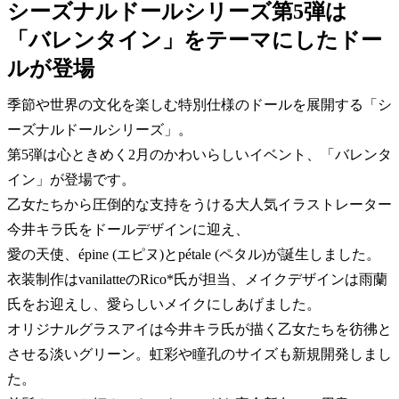
シーズナルドールシリーズ第5弾は
「バレンタイン」をテーマにしたドー
ルが登場
季節や世界の文化を楽しむ特別仕様のドールを展開する「シ
ーズナルドールシリーズ」。
第5弾は心ときめく2月のかわいらしいイベント、「バレンタ
イン」が登場です。
乙女たちから圧倒的な支持をうける大人気イラストレーター
今井キラ氏をドールデザインに迎え、
愛の天使、épine (エピヌ)とpétale (ペタル)が誕生しました。
衣装制作はvanilatteのRico*氏が担当、メイクデザインは雨蘭
氏をお迎えし、愛らしいメイクにしあげました。
オリジナルグラスアイは今井キラ氏が描く乙女たちを彷彿と
させる淡いグリーン。虹彩や瞳孔のサイズも新規開発しまし
た。