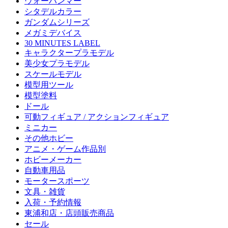
ウォーハンマー
シタデルカラー
ガンダムシリーズ
メガミデバイス
30 MINUTES LABEL
キャラクタープラモデル
美少女プラモデル
スケールモデル
模型用ツール
模型塗料
ドール
可動フィギュア / アクションフィギュア
ミニカー
その他ホビー
アニメ・ゲーム作品別
ホビーメーカー
自動車用品
モータースポーツ
文具・雑貨
入荷・予約情報
東浦和店・店頭販売商品
セール