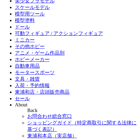
美少女プラモデル
スケールモデル
模型用ツール
模型塗料
ドール
可動フィギュア / アクションフィギュア
ミニカー
その他ホビー
アニメ・ゲーム作品別
ホビーメーカー
自動車用品
モータースポーツ
文具・雑貨
入荷・予約情報
東浦和店・店頭販売商品
セール
About
Back
お問合わせ総合窓口
ショッピングガイド（特定商取引に関する法律に
基づく表記）
東浦和本店（実店舗）