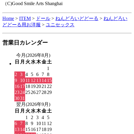
（C)Good Smile Arts Shanghai
Home
>
ITEM
>
ドール
>
ねんどろいどどーる
>
ねんどろい
どどーる用お洋服
>
ユニセックス
営業日カレンダー
今月(2026年8月)
日
月
火
水
木
金
土
1
2
3
4
5
6
7
8
9
10
11
12
13
14
15
16
17
18
19
20
21
22
23
24
25
26
27
28
29
30
31
翌月(2026年9月)
日
月
火
水
木
金
土
1
2
3
4
5
6
7
8
9
10
11
12
13
14
15
16
17
18
19