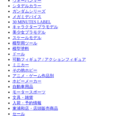
ウォーハンマー
シタデルカラー
ガンダムシリーズ
メガミデバイス
30 MINUTES LABEL
キャラクタープラモデル
美少女プラモデル
スケールモデル
模型用ツール
模型塗料
ドール
可動フィギュア / アクションフィギュア
ミニカー
その他ホビー
アニメ・ゲーム作品別
ホビーメーカー
自動車用品
モータースポーツ
文具・雑貨
入荷・予約情報
東浦和店・店頭販売商品
セール