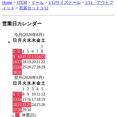
Home
>
ITEM
>
ドール
>
1/12サイズドール
>
1/12 アウトフ
ィット
>
衣装セット:1/12
営業日カレンダー
今月(2026年8月)
日
月
火
水
木
金
土
1
2
3
4
5
6
7
8
9
10
11
12
13
14
15
16
17
18
19
20
21
22
23
24
25
26
27
28
29
30
31
翌月(2026年9月)
日
月
火
水
木
金
土
1
2
3
4
5
6
7
8
9
10
11
12
13
14
15
16
17
18
19
20
21
22
23
24
25
26
27
28
29
30
(
休業日)