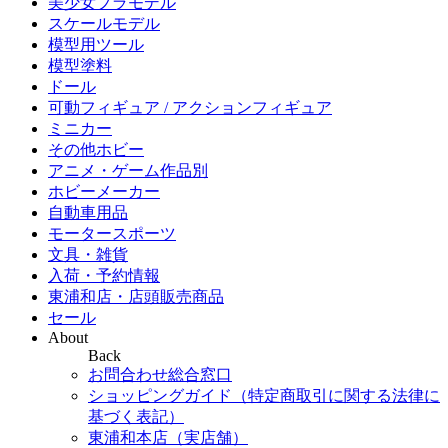
美少女プラモデル
スケールモデル
模型用ツール
模型塗料
ドール
可動フィギュア / アクションフィギュア
ミニカー
その他ホビー
アニメ・ゲーム作品別
ホビーメーカー
自動車用品
モータースポーツ
文具・雑貨
入荷・予約情報
東浦和店・店頭販売商品
セール
About
Back
お問合わせ総合窓口
ショッピングガイド（特定商取引に関する法律に
基づく表記）
東浦和本店（実店舗）