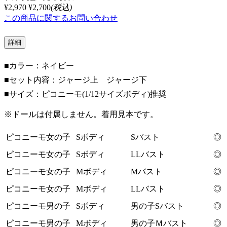
¥2,970
¥2,700
(税込)
この商品に関するお問い合わせ
詳細
■カラー：ネイビー
■セット内容：ジャージ上 ジャージ下
■サイズ：ピコニーモ(1/12サイズボディ)推奨
※ドールは付属しません。着用見本です。
ピコニーモ女の子
Sボディ
Sバスト
◎
ピコニーモ女の子
Sボディ
LLバスト
◎
ピコニーモ女の子
Mボディ
Mバスト
◎
ピコニーモ女の子
Mボディ
LLバスト
◎
ピコニーモ男の子
Sボディ
男の子Sバスト
◎
ピコニーモ男の子
Mボディ
男の子Ｍバスト
◎