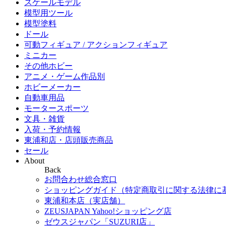
スケールモデル
模型用ツール
模型塗料
ドール
可動フィギュア / アクションフィギュア
ミニカー
その他ホビー
アニメ・ゲーム作品別
ホビーメーカー
自動車用品
モータースポーツ
文具・雑貨
入荷・予約情報
東浦和店・店頭販売商品
セール
About
Back
お問合わせ総合窓口
ショッピングガイド（特定商取引に関する法律に
東浦和本店（実店舗）
ZEUSJAPAN Yahoo!ショッピング店
ゼウスジャパン「SUZURI店」