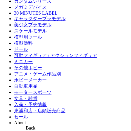
ガンダムシリーズ
メガミデバイス
30 MINUTES LABEL
キャラクタープラモデル
美少女プラモデル
スケールモデル
模型用ツール
模型塗料
ドール
可動フィギュア / アクションフィギュア
ミニカー
その他ホビー
アニメ・ゲーム作品別
ホビーメーカー
自動車用品
モータースポーツ
文具・雑貨
入荷・予約情報
東浦和店・店頭販売商品
セール
About
Back