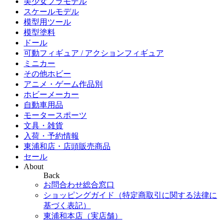
美少女プラモデル
スケールモデル
模型用ツール
模型塗料
ドール
可動フィギュア / アクションフィギュア
ミニカー
その他ホビー
アニメ・ゲーム作品別
ホビーメーカー
自動車用品
モータースポーツ
文具・雑貨
入荷・予約情報
東浦和店・店頭販売商品
セール
About
Back
お問合わせ総合窓口
ショッピングガイド（特定商取引に関する法律に
基づく表記）
東浦和本店（実店舗）