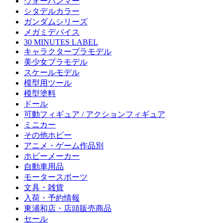
ウォーハンマー
シタデルカラー
ガンダムシリーズ
メガミデバイス
30 MINUTES LABEL
キャラクタープラモデル
美少女プラモデル
スケールモデル
模型用ツール
模型塗料
ドール
可動フィギュア / アクションフィギュア
ミニカー
その他ホビー
アニメ・ゲーム作品別
ホビーメーカー
自動車用品
モータースポーツ
文具・雑貨
入荷・予約情報
東浦和店・店頭販売商品
セール