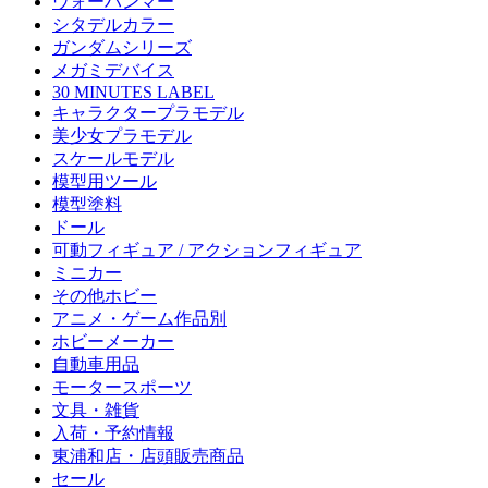
ウォーハンマー
シタデルカラー
ガンダムシリーズ
メガミデバイス
30 MINUTES LABEL
キャラクタープラモデル
美少女プラモデル
スケールモデル
模型用ツール
模型塗料
ドール
可動フィギュア / アクションフィギュア
ミニカー
その他ホビー
アニメ・ゲーム作品別
ホビーメーカー
自動車用品
モータースポーツ
文具・雑貨
入荷・予約情報
東浦和店・店頭販売商品
セール