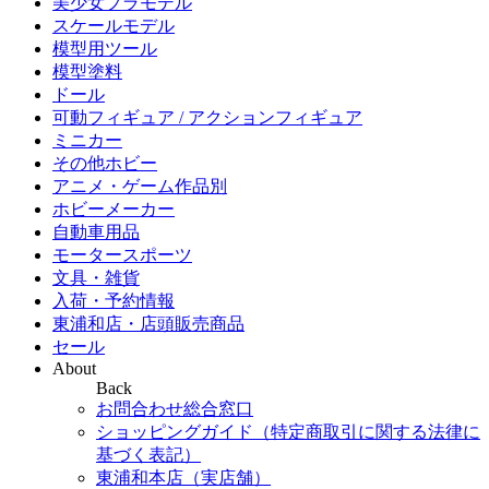
美少女プラモデル
スケールモデル
模型用ツール
模型塗料
ドール
可動フィギュア / アクションフィギュア
ミニカー
その他ホビー
アニメ・ゲーム作品別
ホビーメーカー
自動車用品
モータースポーツ
文具・雑貨
入荷・予約情報
東浦和店・店頭販売商品
セール
About
Back
お問合わせ総合窓口
ショッピングガイド（特定商取引に関する法律に
基づく表記）
東浦和本店（実店舗）