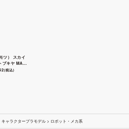
タモツ） スカイ
コトブキヤ MAR
カラーバリエーシ
52
(税込)
>
キャラクタープラモデル
>
ロボット・メカ系