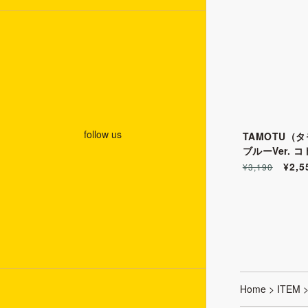
follow us
TAMOTU（
ブルーVer. 
UTTOYS 
¥2,5
¥3,190
ョンキット
Home
>
ITEM