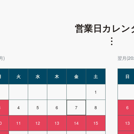
営業日カレン
月)
翌月(20
月
火
水
木
金
土
日
1
3
4
5
6
7
8
6
0
11
12
13
14
15
13