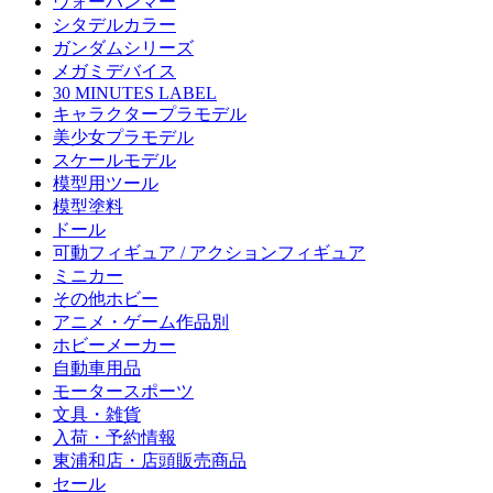
ウォーハンマー
シタデルカラー
ガンダムシリーズ
メガミデバイス
30 MINUTES LABEL
キャラクタープラモデル
美少女プラモデル
スケールモデル
模型用ツール
模型塗料
ドール
可動フィギュア / アクションフィギュア
ミニカー
その他ホビー
アニメ・ゲーム作品別
ホビーメーカー
自動車用品
モータースポーツ
文具・雑貨
入荷・予約情報
東浦和店・店頭販売商品
セール