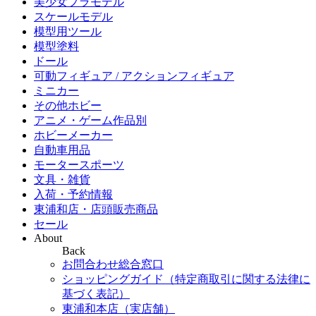
美少女プラモデル
スケールモデル
模型用ツール
模型塗料
ドール
可動フィギュア / アクションフィギュア
ミニカー
その他ホビー
アニメ・ゲーム作品別
ホビーメーカー
自動車用品
モータースポーツ
文具・雑貨
入荷・予約情報
東浦和店・店頭販売商品
セール
About
Back
お問合わせ総合窓口
ショッピングガイド（特定商取引に関する法律に
基づく表記）
東浦和本店（実店舗）