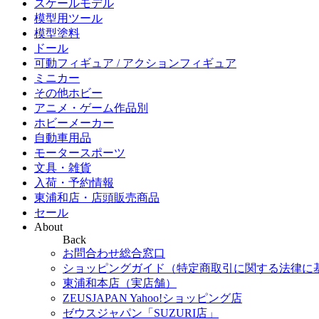
スケールモデル
模型用ツール
模型塗料
ドール
可動フィギュア / アクションフィギュア
ミニカー
その他ホビー
アニメ・ゲーム作品別
ホビーメーカー
自動車用品
モータースポーツ
文具・雑貨
入荷・予約情報
東浦和店・店頭販売商品
セール
About
Back
お問合わせ総合窓口
ショッピングガイド（特定商取引に関する法律に
東浦和本店（実店舗）
ZEUSJAPAN Yahoo!ショッピング店
ゼウスジャパン「SUZURI店」