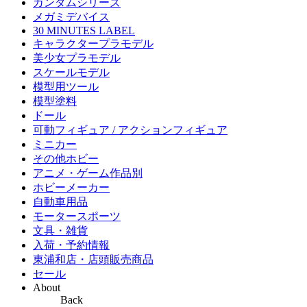
ガンダムシリーズ
メガミデバイス
30 MINUTES LABEL
キャラクタープラモデル
美少女プラモデル
スケールモデル
模型用ツール
模型塗料
ドール
可動フィギュア / アクションフィギュア
ミニカー
その他ホビー
アニメ・ゲーム作品別
ホビーメーカー
自動車用品
モータースポーツ
文具・雑貨
入荷・予約情報
東浦和店・店頭販売商品
セール
About
Back