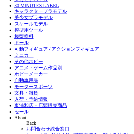
30 MINUTES LABEL
キャラクタープラモデル
美少女プラモデル
スケールモデル
模型用ツール
模型塗料
ドール
可動フィギュア / アクションフィギュア
ミニカー
その他ホビー
アニメ・ゲーム作品別
ホビーメーカー
自動車用品
モータースポーツ
文具・雑貨
入荷・予約情報
東浦和店・店頭販売商品
セール
About
Back
お問合わせ総合窓口