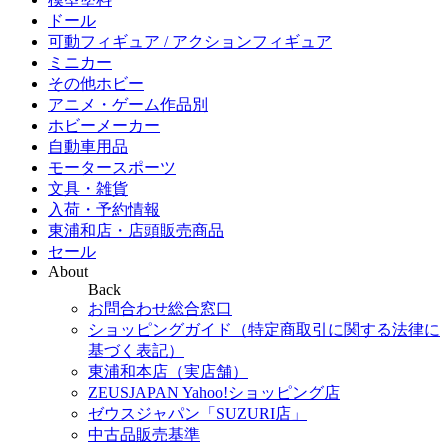
ドール
可動フィギュア / アクションフィギュア
ミニカー
その他ホビー
アニメ・ゲーム作品別
ホビーメーカー
自動車用品
モータースポーツ
文具・雑貨
入荷・予約情報
東浦和店・店頭販売商品
セール
About
Back
お問合わせ総合窓口
ショッピングガイド（特定商取引に関する法律に
基づく表記）
東浦和本店（実店舗）
ZEUSJAPAN Yahoo!ショッピング店
ゼウスジャパン「SUZURI店」
中古品販売基準