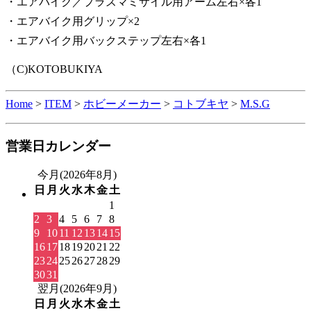
・エアバイク／プラズマミサイル用アーム左右×各1
・エアバイク用グリップ×2
・エアバイク用バックステップ左右×各1
（C)KOTOBUKIYA
Home
>
ITEM
>
ホビーメーカー
>
コトブキヤ
>
M.S.G
営業日カレンダー
今月(2026年8月)
日
月
火
水
木
金
土
1
2
3
4
5
6
7
8
9
10
11
12
13
14
15
16
17
18
19
20
21
22
23
24
25
26
27
28
29
30
31
翌月(2026年9月)
日
月
火
水
木
金
土