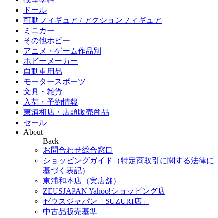
ドール
可動フィギュア / アクションフィギュア
ミニカー
その他ホビー
アニメ・ゲーム作品別
ホビーメーカー
自動車用品
モータースポーツ
文具・雑貨
入荷・予約情報
東浦和店・店頭販売商品
セール
About
Back
お問合わせ総合窓口
ショッピングガイド（特定商取引に関する法律に
基づく表記）
東浦和本店（実店舗）
ZEUSJAPAN Yahoo!ショッピング店
ゼウスジャパン「SUZURI店」
中古品販売基準