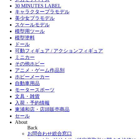
30 MINUTES LABEL
キャラクタープラモデル
美少女プラモデル
スケールモデル
模型用ツール
模型塗料
ドール
可動フィギュア / アクションフィギュア
ミニカー
その他ホビー
アニメ・ゲーム作品別
ホビーメーカー
自動車用品
モータースポーツ
文具・雑貨
入荷・予約情報
東浦和店・店頭販売商品
セール
About
Back
お問合わせ総合窓口