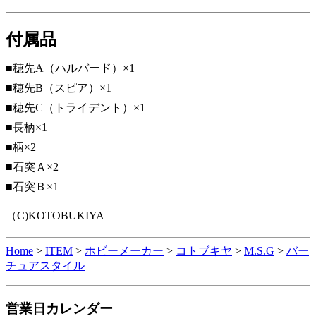
付属品
■穂先A（ハルバード）×1
■穂先B（スピア）×1
■穂先C（トライデント）×1
■長柄×1
■柄×2
■石突Ａ×2
■石突Ｂ×1
（C)KOTOBUKIYA
Home
>
ITEM
>
ホビーメーカー
>
コトブキヤ
>
M.S.G
>
バー
チュアスタイル
営業日カレンダー