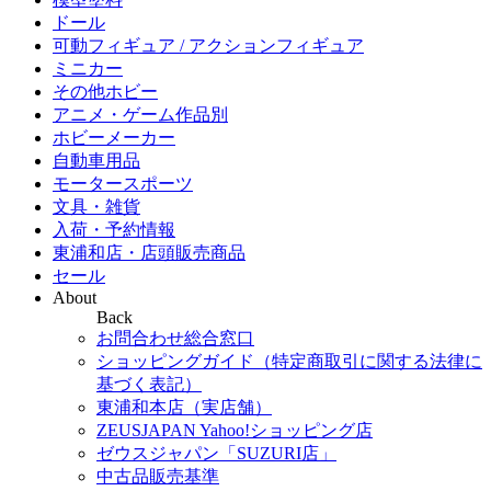
ドール
可動フィギュア / アクションフィギュア
ミニカー
その他ホビー
アニメ・ゲーム作品別
ホビーメーカー
自動車用品
モータースポーツ
文具・雑貨
入荷・予約情報
東浦和店・店頭販売商品
セール
About
Back
お問合わせ総合窓口
ショッピングガイド（特定商取引に関する法律に
基づく表記）
東浦和本店（実店舗）
ZEUSJAPAN Yahoo!ショッピング店
ゼウスジャパン「SUZURI店」
中古品販売基準