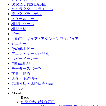
30 MINUTES LABEL
キャラクタープラモデル
美少女プラモデル
スケールモデル
模型用ツール
模型塗料
ドール
可動フィギュア / アクションフィギュア
ミニカー
その他ホビー
アニメ・ゲーム作品別
ホビーメーカー
自動車用品
モータースポーツ
文具・雑貨
入荷・予約情報
東浦和店・店頭販売商品
セール
About
Back
お問合わせ総合窓口