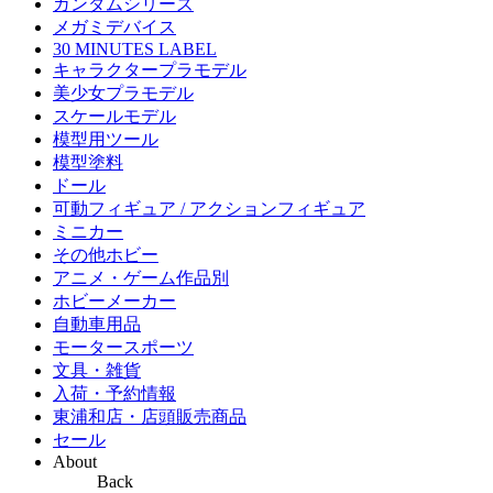
ガンダムシリーズ
メガミデバイス
30 MINUTES LABEL
キャラクタープラモデル
美少女プラモデル
スケールモデル
模型用ツール
模型塗料
ドール
可動フィギュア / アクションフィギュア
ミニカー
その他ホビー
アニメ・ゲーム作品別
ホビーメーカー
自動車用品
モータースポーツ
文具・雑貨
入荷・予約情報
東浦和店・店頭販売商品
セール
About
Back