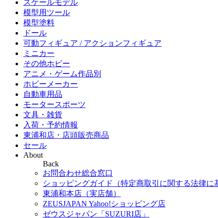
スケールモデル
模型用ツール
模型塗料
ドール
可動フィギュア / アクションフィギュア
ミニカー
その他ホビー
アニメ・ゲーム作品別
ホビーメーカー
自動車用品
モータースポーツ
文具・雑貨
入荷・予約情報
東浦和店・店頭販売商品
セール
About
Back
お問合わせ総合窓口
ショッピングガイド（特定商取引に関する法律に
東浦和本店（実店舗）
ZEUSJAPAN Yahoo!ショッピング店
ゼウスジャパン「SUZURI店」