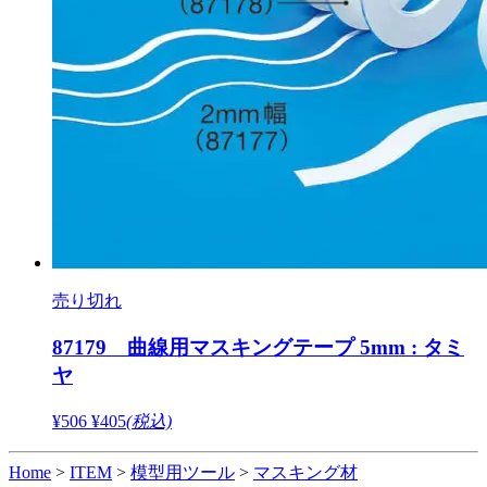
売り切れ
87179 曲線用マスキングテープ 5mm : タミ
ヤ
¥506
¥405
(税込)
Home
>
ITEM
>
模型用ツール
>
マスキング材