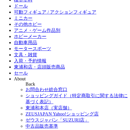
ドール
可動フィギュア / アクションフィギュア
ミニカー
その他ホビー
アニメ・ゲーム作品別
ホビーメーカー
自動車用品
モータースポーツ
文具・雑貨
入荷・予約情報
東浦和店・店頭販売商品
セール
About
Back
お問合わせ総合窓口
ショッピングガイド（特定商取引に関する法律に
基づく表記）
東浦和本店（実店舗）
ZEUSJAPAN Yahoo!ショッピング店
ゼウスジャパン「SUZURI店」
中古品販売基準