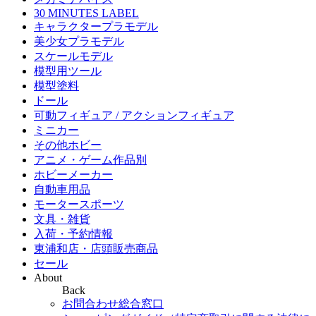
30 MINUTES LABEL
キャラクタープラモデル
美少女プラモデル
スケールモデル
模型用ツール
模型塗料
ドール
可動フィギュア / アクションフィギュア
ミニカー
その他ホビー
アニメ・ゲーム作品別
ホビーメーカー
自動車用品
モータースポーツ
文具・雑貨
入荷・予約情報
東浦和店・店頭販売商品
セール
About
Back
お問合わせ総合窓口