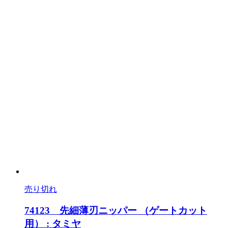
売り切れ
74123 先細薄刃ニッパー （ゲートカット
用） : タミヤ