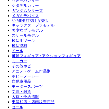
ウォーハンマー
シタデルカラー
ガンダムシリーズ
メガミデバイス
30 MINUTES LABEL
キャラクタープラモデル
美少女プラモデル
スケールモデル
模型用ツール
模型塗料
ドール
可動フィギュア / アクションフィギュア
ミニカー
その他ホビー
アニメ・ゲーム作品別
ホビーメーカー
自動車用品
モータースポーツ
文具・雑貨
入荷・予約情報
東浦和店・店頭販売商品
セール