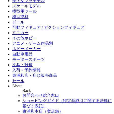
美少女プラモデル
スケールモデル
模型用ツール
模型塗料
ドール
可動フィギュア / アクションフィギュア
ミニカー
その他ホビー
アニメ・ゲーム作品別
ホビーメーカー
自動車用品
モータースポーツ
文具・雑貨
入荷・予約情報
東浦和店・店頭販売商品
セール
About
Back
お問合わせ総合窓口
ショッピングガイド（特定商取引に関する法律に
基づく表記）
東浦和本店（実店舗）