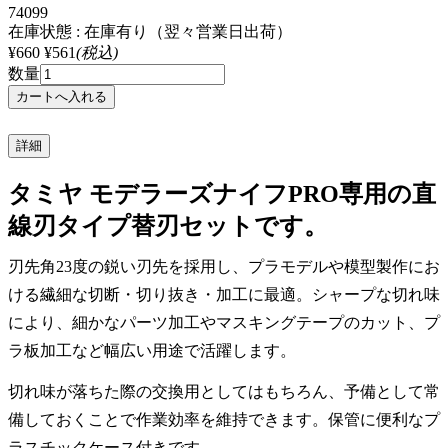
74099
在庫状態 : 在庫有り（翌々営業日出荷）
¥660
¥561
(税込)
数量
詳細
タミヤ モデラーズナイフPRO専用の直
線刃タイプ替刃セットです。
刃先角23度の鋭い刃先を採用し、プラモデルや模型製作にお
ける繊細な切断・切り抜き・加工に最適。シャープな切れ味
により、細かなパーツ加工やマスキングテープのカット、プ
ラ板加工など幅広い用途で活躍します。
切れ味が落ちた際の交換用としてはもちろん、予備として常
備しておくことで作業効率を維持できます。保管に便利なプ
ラスチックケース付きです。