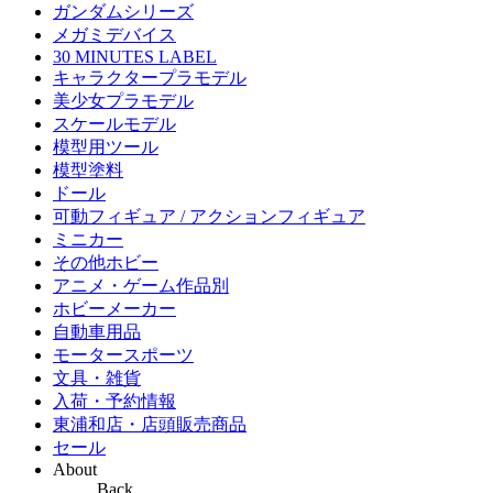
ガンダムシリーズ
メガミデバイス
30 MINUTES LABEL
キャラクタープラモデル
美少女プラモデル
スケールモデル
模型用ツール
模型塗料
ドール
可動フィギュア / アクションフィギュア
ミニカー
その他ホビー
アニメ・ゲーム作品別
ホビーメーカー
自動車用品
モータースポーツ
文具・雑貨
入荷・予約情報
東浦和店・店頭販売商品
セール
About
Back