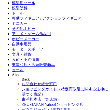
模型用ツール
模型塗料
ドール
可動フィギュア / アクションフィギュア
ミニカー
その他ホビー
アニメ・ゲーム作品別
ホビーメーカー
自動車用品
モータースポーツ
文具・雑貨
入荷・予約情報
東浦和店・店頭販売商品
セール
About
Back
お問合わせ総合窓口
ショッピングガイド（特定商取引に関する法律に
基づく表記）
東浦和本店（実店舗）
ZEUSJAPAN Yahoo!ショッピング店
ゼウスジャパン「SUZURI店」