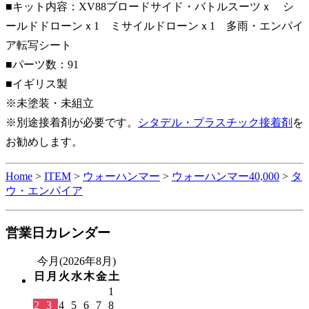
■キット内容：XV88ブロードサイド・バトルスーツｘ シ
ールドドローンｘ1 ミサイルドローンｘ1 多雨・エンパイ
ア転写シート
■パーツ数：91
■イギリス製
※未塗装・未組立
※別途接着剤が必要です。
シタデル・プラスチック接着剤
を
お勧めします。
Home
>
ITEM
>
ウォーハンマー
>
ウォーハンマー40,000
>
タ
ウ・エンパイア
営業日カレンダー
今月(2026年8月)
日
月
火
水
木
金
土
1
2
3
4
5
6
7
8