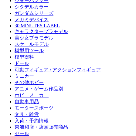
ウォーハンマー
シタデルカラー
ガンダムシリーズ
メガミデバイス
30 MINUTES LABEL
キャラクタープラモデル
美少女プラモデル
スケールモデル
模型用ツール
模型塗料
ドール
可動フィギュア / アクションフィギュア
ミニカー
その他ホビー
アニメ・ゲーム作品別
ホビーメーカー
自動車用品
モータースポーツ
文具・雑貨
入荷・予約情報
東浦和店・店頭販売商品
セール