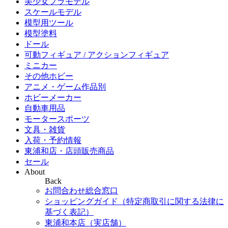
美少女プラモデル
スケールモデル
模型用ツール
模型塗料
ドール
可動フィギュア / アクションフィギュア
ミニカー
その他ホビー
アニメ・ゲーム作品別
ホビーメーカー
自動車用品
モータースポーツ
文具・雑貨
入荷・予約情報
東浦和店・店頭販売商品
セール
About
Back
お問合わせ総合窓口
ショッピングガイド（特定商取引に関する法律に
基づく表記）
東浦和本店（実店舗）