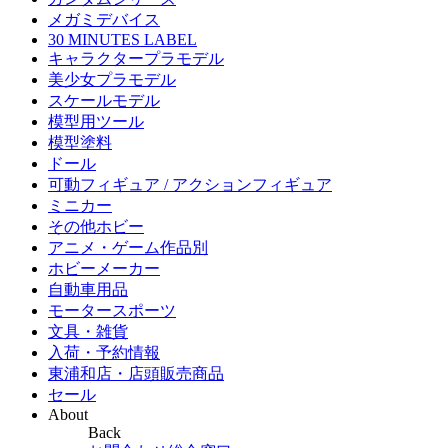
メガミデバイス
30 MINUTES LABEL
キャラクタープラモデル
美少女プラモデル
スケールモデル
模型用ツール
模型塗料
ドール
可動フィギュア / アクションフィギュア
ミニカー
その他ホビー
アニメ・ゲーム作品別
ホビーメーカー
自動車用品
モータースポーツ
文具・雑貨
入荷・予約情報
東浦和店・店頭販売商品
セール
About
Back