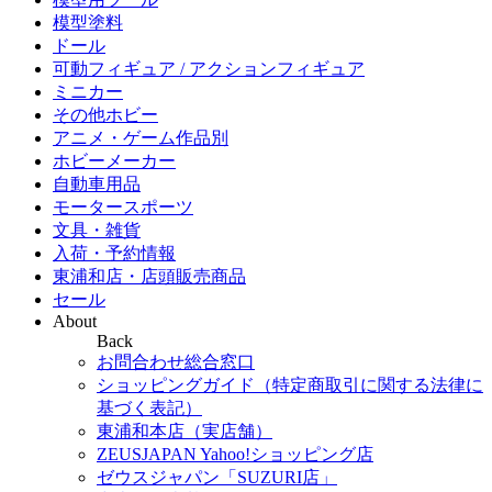
模型塗料
ドール
可動フィギュア / アクションフィギュア
ミニカー
その他ホビー
アニメ・ゲーム作品別
ホビーメーカー
自動車用品
モータースポーツ
文具・雑貨
入荷・予約情報
東浦和店・店頭販売商品
セール
About
Back
お問合わせ総合窓口
ショッピングガイド（特定商取引に関する法律に
基づく表記）
東浦和本店（実店舗）
ZEUSJAPAN Yahoo!ショッピング店
ゼウスジャパン「SUZURI店」