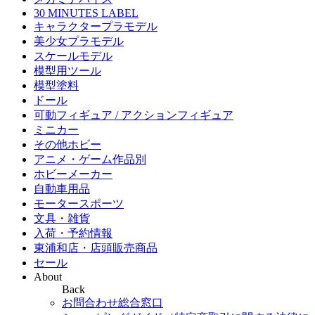
30 MINUTES LABEL
キャラクタープラモデル
美少女プラモデル
スケールモデル
模型用ツール
模型塗料
ドール
可動フィギュア / アクションフィギュア
ミニカー
その他ホビー
アニメ・ゲーム作品別
ホビーメーカー
自動車用品
モータースポーツ
文具・雑貨
入荷・予約情報
東浦和店・店頭販売商品
セール
About
Back
お問合わせ総合窓口