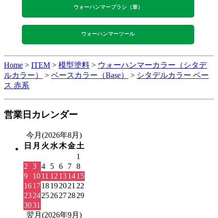
ウォーハンマーブラシ（筆）
ウォーハンマーツール
Home
>
ITEM
>
模型塗料
>
ウォーハンマーカラー（シタデ
ルカラー）
>
ベースカラー（Base）
>
シタデルカラー ベー
ス 赤系
営業日カレンダー
今月(2026年8月)
日
月
火
水
木
金
土
1
2
3
4
5
6
7
8
9
10
11
12
13
14
15
16
17
18
19
20
21
22
23
24
25
26
27
28
29
30
31
翌月(2026年9月)