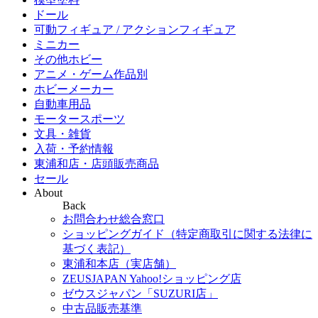
ドール
可動フィギュア / アクションフィギュア
ミニカー
その他ホビー
アニメ・ゲーム作品別
ホビーメーカー
自動車用品
モータースポーツ
文具・雑貨
入荷・予約情報
東浦和店・店頭販売商品
セール
About
Back
お問合わせ総合窓口
ショッピングガイド（特定商取引に関する法律に
基づく表記）
東浦和本店（実店舗）
ZEUSJAPAN Yahoo!ショッピング店
ゼウスジャパン「SUZURI店」
中古品販売基準