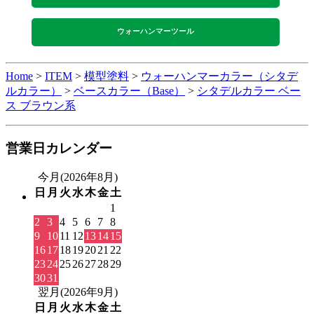
ウォーハンマーツール
Home
>
ITEM
>
模型塗料
>
ウォーハンマーカラー（シタデ
ルカラー）
>
ベースカラー（Base）
>
シタデルカラー ベー
ス ブラウン系
営業日カレンダー
今月(2026年8月)
日
月
火
水
木
金
土
1
2
3
4
5
6
7
8
9
10
11
12
13
14
15
16
17
18
19
20
21
22
23
24
25
26
27
28
29
30
31
翌月(2026年9月)
日
月
火
水
木
金
土