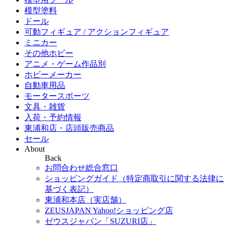
模型塗料
ドール
可動フィギュア / アクションフィギュア
ミニカー
その他ホビー
アニメ・ゲーム作品別
ホビーメーカー
自動車用品
モータースポーツ
文具・雑貨
入荷・予約情報
東浦和店・店頭販売商品
セール
About
Back
お問合わせ総合窓口
ショッピングガイド（特定商取引に関する法律に
基づく表記）
東浦和本店（実店舗）
ZEUSJAPAN Yahoo!ショッピング店
ゼウスジャパン「SUZURI店」