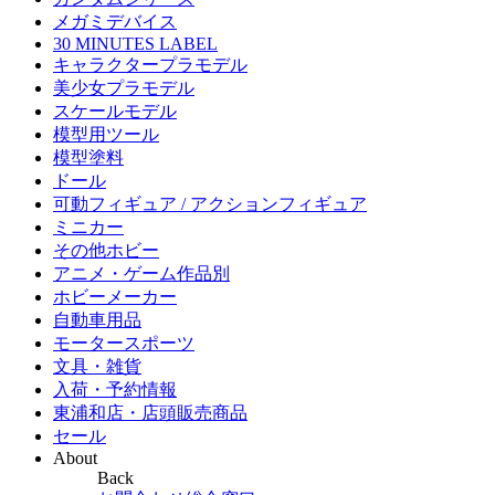
メガミデバイス
30 MINUTES LABEL
キャラクタープラモデル
美少女プラモデル
スケールモデル
模型用ツール
模型塗料
ドール
可動フィギュア / アクションフィギュア
ミニカー
その他ホビー
アニメ・ゲーム作品別
ホビーメーカー
自動車用品
モータースポーツ
文具・雑貨
入荷・予約情報
東浦和店・店頭販売商品
セール
About
Back