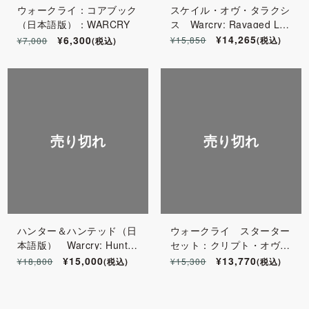
スケイル・オヴ・タラクシ
ウォークライ：コアブック
ス Warcry: Ravaged Lan
（日本語版）：WARCRY
ds: Scales Of Talaxis：ウ
¥14,265
¥6,300
¥15,850
(税込)
¥7,000
(税込)
ォーハンマー
売り切れ
売り切れ
ハンター＆ハンテッド（日
ウォークライ スターター
本語版） Warcry: Hunter
セット：クリプト・オヴ・
and Hunted (Japanese)：
ブラッド (日本語版) War
¥15,000
¥13,770
¥18,800
(税込)
¥15,300
(税込)
ウォーハンマー ウォーク
cry: Crypt of Blood Starte
ライ
r Set (Japanese)：ウォー
ハンマー ウォークライ