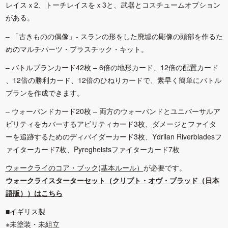
レイスｘ2、トーチレイスをｘ3と、武器とコスチュームオプション
がある。
– 「古きものの偶像」- スランの形をした廃墟の彫像の頭部を作るた
めのマルチパーツ・プラスチック・キット。
– バトルプランカード42枚 – 6倍の地形カード、12倍の配置カード
、12倍の勝利カード、12倍のひねりカードで、素早く簡単にバトル
プランを作成できます。
– ウォーバンドカード20枚 – 両方のウォーバンドとユニバーサルア
ビリティをカバーするアビリティカード3枚、ダメージとファイタ
ーを追跡するためのディバイダーカード3枚、Ydrilan Riverbladesフ
ァイターカード7枚、Pyregheistsファイターカード7枚
ウォークライのコア・ブック(基本ルール）
が必要です。
ウォークライスターターセット（クリプト・オヴ・ブラッド（日本
語版））はこちら
■イギリス製
※未塗装・未組立