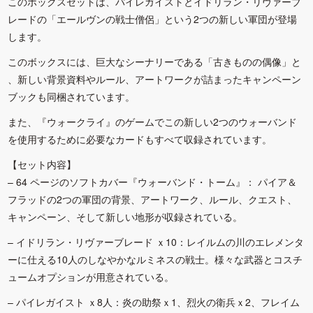
このボックスセットは、パイレガイストとイドリラン・リヴァーブ
レードの「エールヴンの戦士僧侶」という2つの新しい軍団が登場
します。
このボックスには、巨大なシーナリーである「古きものの偶像」と
、新しい背景資料やルール、アートワークが詰まったキャンペーン
ブックも同梱されています。
また、『ウォークライ』のゲームでこの新しい2つのウォーバンド
を使用するために必要なカードもすべて収録されています。
【セット内容】
– 64 ページのソフトカバー『ウォーバンド・トーム』： パイア＆
フラッドの2つの軍団の背景、アートワーク、ルール、クエスト、
キャンペーン、そして新しい地形が収録されている。
– イドリラン・リヴァーブレード ｘ10：レイルムの川のエレメンタ
ーに仕える10人のしなやかなルミネスの戦士。様々な武器とコスチ
ュームオプションが用意されている。
– パイレガイスト ｘ8人：炎の助祭ｘ1、烈火の衛兵ｘ2、フレイム