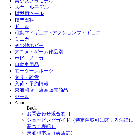
美少女プラモデル
スケールモデル
模型用ツール
模型塗料
ドール
可動フィギュア / アクションフィギュア
ミニカー
その他ホビー
アニメ・ゲーム作品別
ホビーメーカー
自動車用品
モータースポーツ
文具・雑貨
入荷・予約情報
東浦和店・店頭販売商品
セール
About
Back
お問合わせ総合窓口
ショッピングガイド（特定商取引に関する法律に
基づく表記）
東浦和本店（実店舗）