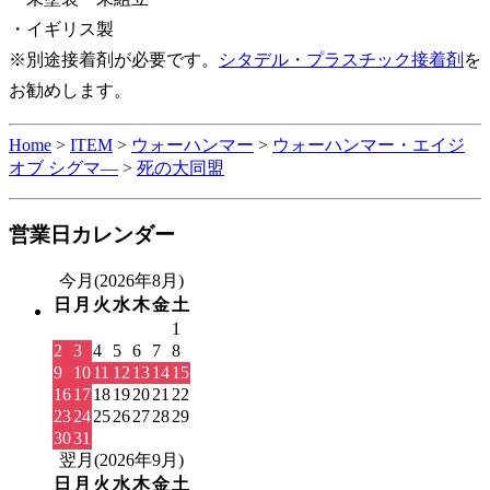
・イギリス製
※別途接着剤が必要です。
シタデル・プラスチック接着剤
を
お勧めします。
Home
>
ITEM
>
ウォーハンマー
>
ウォーハンマー・エイジ
オブ シグマ―
>
死の大同盟
営業日カレンダー
今月(2026年8月)
日
月
火
水
木
金
土
1
2
3
4
5
6
7
8
9
10
11
12
13
14
15
16
17
18
19
20
21
22
23
24
25
26
27
28
29
30
31
翌月(2026年9月)
日
月
火
水
木
金
土