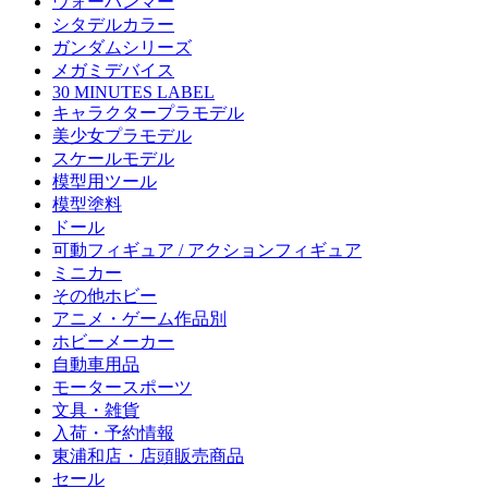
ウォーハンマー
シタデルカラー
ガンダムシリーズ
メガミデバイス
30 MINUTES LABEL
キャラクタープラモデル
美少女プラモデル
スケールモデル
模型用ツール
模型塗料
ドール
可動フィギュア / アクションフィギュア
ミニカー
その他ホビー
アニメ・ゲーム作品別
ホビーメーカー
自動車用品
モータースポーツ
文具・雑貨
入荷・予約情報
東浦和店・店頭販売商品
セール