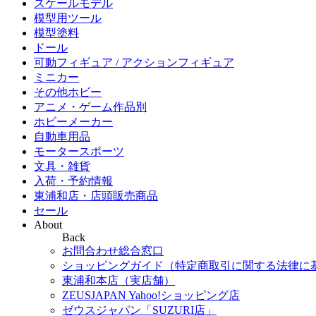
スケールモデル
模型用ツール
模型塗料
ドール
可動フィギュア / アクションフィギュア
ミニカー
その他ホビー
アニメ・ゲーム作品別
ホビーメーカー
自動車用品
モータースポーツ
文具・雑貨
入荷・予約情報
東浦和店・店頭販売商品
セール
About
Back
お問合わせ総合窓口
ショッピングガイド（特定商取引に関する法律に
東浦和本店（実店舗）
ZEUSJAPAN Yahoo!ショッピング店
ゼウスジャパン「SUZURI店」