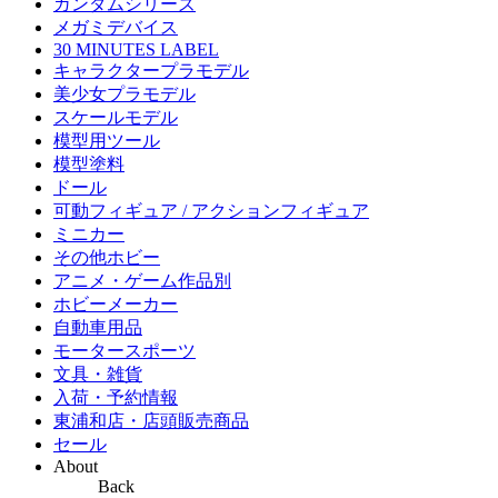
ガンダムシリーズ
メガミデバイス
30 MINUTES LABEL
キャラクタープラモデル
美少女プラモデル
スケールモデル
模型用ツール
模型塗料
ドール
可動フィギュア / アクションフィギュア
ミニカー
その他ホビー
アニメ・ゲーム作品別
ホビーメーカー
自動車用品
モータースポーツ
文具・雑貨
入荷・予約情報
東浦和店・店頭販売商品
セール
About
Back