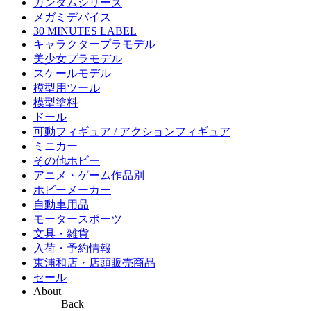
ガンダムシリーズ
メガミデバイス
30 MINUTES LABEL
キャラクタープラモデル
美少女プラモデル
スケールモデル
模型用ツール
模型塗料
ドール
可動フィギュア / アクションフィギュア
ミニカー
その他ホビー
アニメ・ゲーム作品別
ホビーメーカー
自動車用品
モータースポーツ
文具・雑貨
入荷・予約情報
東浦和店・店頭販売商品
セール
About
Back