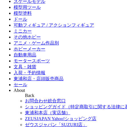
スケールモデル
模型用ツール
模型塗料
ドール
可動フィギュア / アクションフィギュア
ミニカー
その他ホビー
アニメ・ゲーム作品別
ホビーメーカー
自動車用品
モータースポーツ
文具・雑貨
入荷・予約情報
東浦和店・店頭販売商品
セール
About
Back
お問合わせ総合窓口
ショッピングガイド（特定商取引に関する法律に
東浦和本店（実店舗）
ZEUSJAPAN Yahoo!ショッピング店
ゼウスジャパン「SUZURI店」