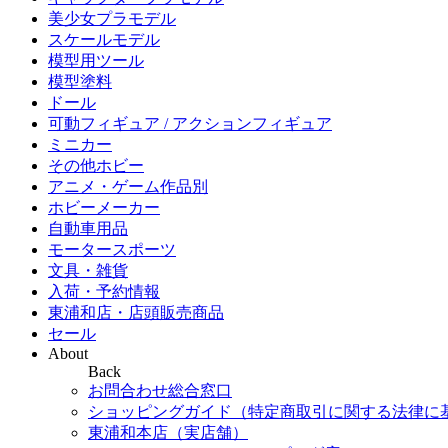
美少女プラモデル
スケールモデル
模型用ツール
模型塗料
ドール
可動フィギュア / アクションフィギュア
ミニカー
その他ホビー
アニメ・ゲーム作品別
ホビーメーカー
自動車用品
モータースポーツ
文具・雑貨
入荷・予約情報
東浦和店・店頭販売商品
セール
About
Back
お問合わせ総合窓口
ショッピングガイド（特定商取引に関する法律に
東浦和本店（実店舗）