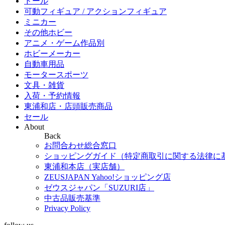
ドール
可動フィギュア / アクションフィギュア
ミニカー
その他ホビー
アニメ・ゲーム作品別
ホビーメーカー
自動車用品
モータースポーツ
文具・雑貨
入荷・予約情報
東浦和店・店頭販売商品
セール
About
Back
お問合わせ総合窓口
ショッピングガイド（特定商取引に関する法律に
東浦和本店（実店舗）
ZEUSJAPAN Yahoo!ショッピング店
ゼウスジャパン「SUZURI店」
中古品販売基準
Privacy Policy