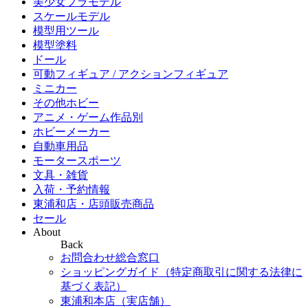
美少女プラモデル
スケールモデル
模型用ツール
模型塗料
ドール
可動フィギュア / アクションフィギュア
ミニカー
その他ホビー
アニメ・ゲーム作品別
ホビーメーカー
自動車用品
モータースポーツ
文具・雑貨
入荷・予約情報
東浦和店・店頭販売商品
セール
About
Back
お問合わせ総合窓口
ショッピングガイド（特定商取引に関する法律に
基づく表記）
東浦和本店（実店舗）