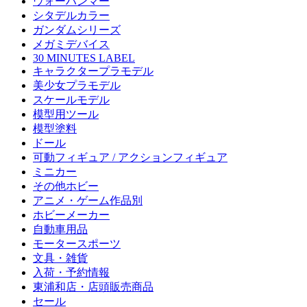
ウォーハンマー
シタデルカラー
ガンダムシリーズ
メガミデバイス
30 MINUTES LABEL
キャラクタープラモデル
美少女プラモデル
スケールモデル
模型用ツール
模型塗料
ドール
可動フィギュア / アクションフィギュア
ミニカー
その他ホビー
アニメ・ゲーム作品別
ホビーメーカー
自動車用品
モータースポーツ
文具・雑貨
入荷・予約情報
東浦和店・店頭販売商品
セール