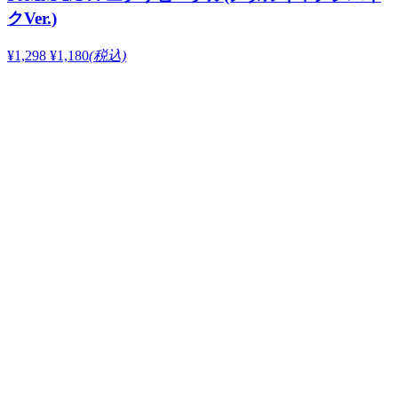
クVer.)
¥1,298
¥1,180
(税込)