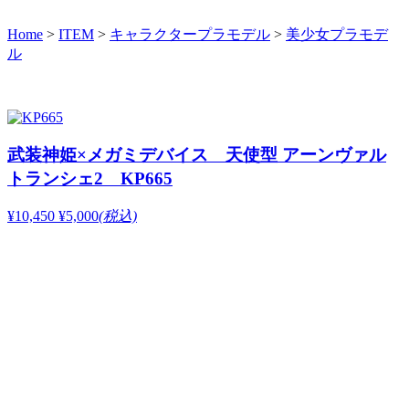
Home
>
ITEM
>
キャラクタープラモデル
>
美少女プラモデ
ル
武装神姫×メガミデバイス 天使型 アーンヴァル
トランシェ2 KP665
¥10,450
¥5,000
(税込)