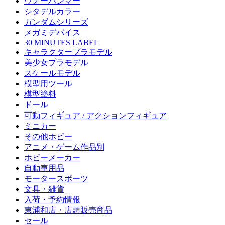
ウォーハンマー
シタデルカラー
ガンダムシリーズ
メガミデバイス
30 MINUTES LABEL
キャラクタープラモデル
美少女プラモデル
スケールモデル
模型用ツール
模型塗料
ドール
可動フィギュア / アクションフィギュア
ミニカー
その他ホビー
アニメ・ゲーム作品別
ホビーメーカー
自動車用品
モータースポーツ
文具・雑貨
入荷・予約情報
東浦和店・店頭販売商品
セール